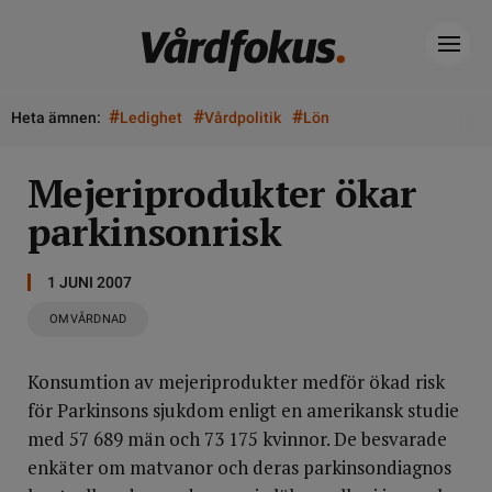
#
#
#
Heta ämnen:
Ledighet
Vårdpolitik
Lön
Mejeriprodukter ökar
parkinsonrisk
1 JUNI 2007
OMVÅRDNAD
Konsumtion av mejeriprodukter medför ökad risk
för Parkinsons sjukdom enligt en amerikansk studie
med 57 689 män och 73 175 kvinnor. De besvarade
enkäter om matvanor och deras parkinsondiagnos