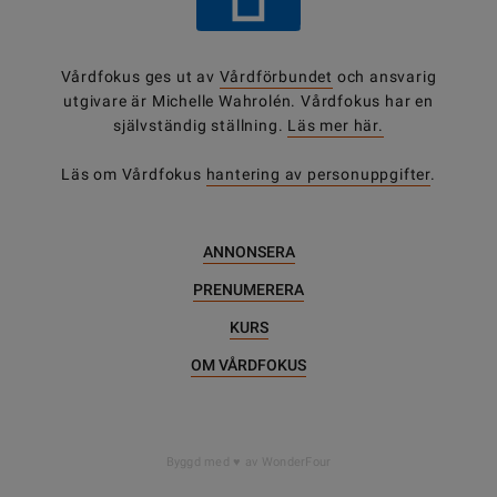
Vårdfokus ges ut av
Vårdförbundet
och ansvarig
utgivare är Michelle Wahrolén. Vårdfokus har en
självständig ställning.
Läs mer här.
Läs om Vårdfokus
hantering av personuppgifter
.
ANNONSERA
PRENUMERERA
KURS
OM VÅRDFOKUS
Byggd med
av WonderFour