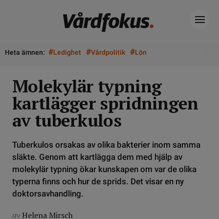
#
#
#
Heta ämnen:
Ledighet
Vårdpolitik
Lön
Molekylär typning
kartlägger spridningen
av tuberkulos
Tuberkulos orsakas av olika bakterier inom samma
släkte. Genom att kartlägga dem med hjälp av
molekylär typning ökar kunskapen om var de olika
typerna finns och hur de sprids. Det visar en ny
doktorsavhandling.
av
Helena Mirsch