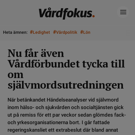
#
#
#
Heta ämnen:
Ledighet
Vårdpolitik
Lön
Nu får även
Vårdförbundet tycka till
om
självmordsutredningen
När betänkandet Händelseanalyser vid självmord
inom hälso- och sjukvården och socialtjänsten gick
ut på remiss för ett par veckor sedan glömdes fack-
och yrkesorganisationerna bort. I går fattade
regeringskansliet ett extrabeslut där bland annat