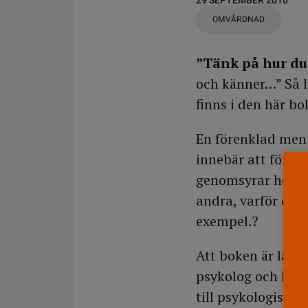
29 SEPTEMBER 2010
OMVÅRDNAD
”Tänk på hur du 
och känner…” Så l
finns i den här b
En förenklad men 
innebär att försök
genomsyrar hela bo
andra, varför det 
exempel.?
Att boken är lättl
psykolog och legi
till psykologiska 