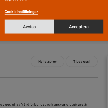
er så enkelt kan vara så svårt. AJ
Cookieinställningar
Avvisa
Acceptera
Till Vårdfokus startsida
Nyhetsbrev
Tipsa oss!
us ges ut av
Vårdförbundet
och ansvarig utgivare är