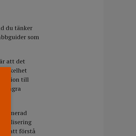
ad du tänker
nabbguider som
r att det
. Enkelhet
lation till
ra några
egitimerad
entalisering
ren att förstå