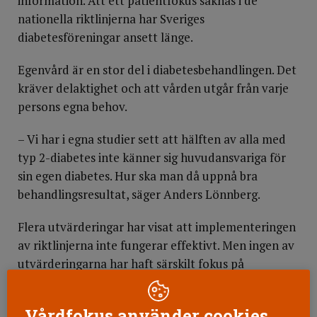
information. Att ett patientfokus saknas i de
nationella riktlinjerna har Sveriges
diabetesföreningar ansett länge.
Egenvård är en stor del i diabetesbehandlingen. Det
kräver delaktighet och att vården utgår från varje
persons egna behov.
– Vi har i egna studier sett att hälften av alla med
typ 2-diabetes inte känner sig huvudansvariga för
sin egen diabetes. Hur ska man då uppnå bra
behandlingsresultat, säger Anders Lönnberg.
Flera utvärderingar har visat att implementeringen
av riktlinjerna inte fungerar effektivt. Men ingen av
utvärderingarna har haft särskilt fokus på
patientperspektivet. Efter att ha gjort en förstudie
gör Riksrevisionen nu en granskning för att se om
Vårdfokus använder cookies