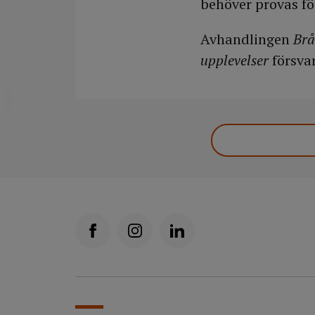
behöver provas för
Avhandlingen
Brå
upplevelser
försva
DELA