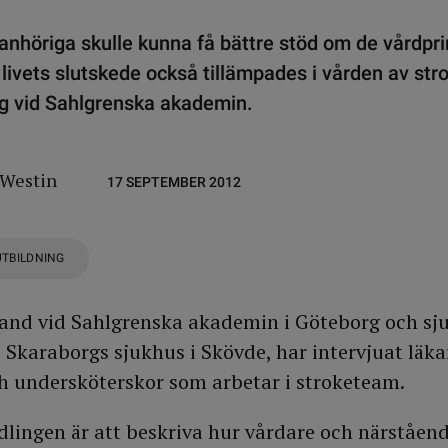
anhöriga skulle kunna få bättre stöd om de vårdpr
 livets slutskede också tillämpades i vården av str
ng vid Sahlgrenska akademin.
 Westin
17 SEPTEMBER 2012
UTBILDNING
rand vid Sahlgrenska akademin i Göteborg och sj
 Skaraborgs sjukhus i Skövde, har intervjuat läka
h undersköterskor som arbetar i stroketeam.
lingen är att beskriva hur vårdare och närståen