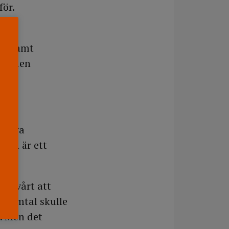
för.
nde
ra samt
s döden
iativa
som är ett
en.
e svårt att
desamtal skulle
a. Men det