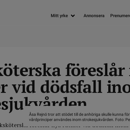
Mitt yrke
Annonsera
Prenumer
öterska föreslår
r vid dödsfall i
esjukvården
Åsa Rejnö tror att stödet till de anhöriga skulle kunna fö
vårdprinciper användes inom strokesjukvården. Foto: P