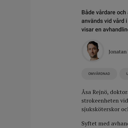
Både vårdare och 
används vid vård i
visar en avhandli
Jonatan
OMVÅRDNAD
Åsa Rejnö, dokto
strokeenheten vid
sjuksköterskor oc
Syftet med avhand