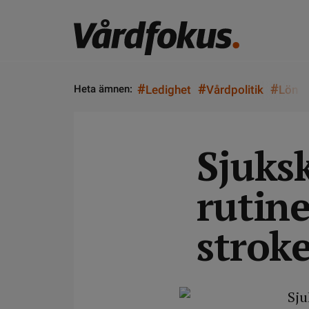
#
#
#
Heta ämnen:
Ledighet
Vårdpolitik
Lön
Sjuksk
rutine
strok