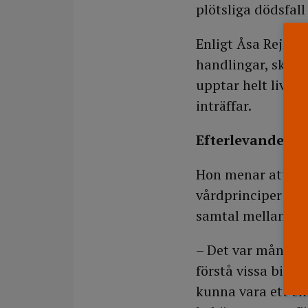
plötsliga dödsfall
Enligt Åsa Rejnö 
handlingar, skap
upptar helt livet
inträffar.
Efterlevandesam
Hon menar att stö
vårdprinciper anv
samtal mellan de
– Det var många s
förstå vissa bita
kunna vara ett enk