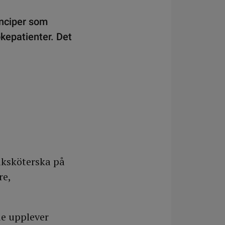
inciper som
okepatienter. Det
uksköterska på
re,
de upplever