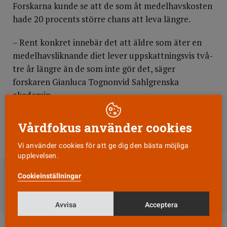
Forskarna kunde se att de som åt medelhavskosten
hade 20 procents större chans att leva längre.
– Rent konkret innebär det att äldre som äter en
medelhavsliknande diet lever uppskattningsvis två-
tre år längre än de som inte gör det, säger
forskaren Gianluca Tognonvid Sahlgrenska
akademin.
Forskningen har publicerats i den vetenskapliga
Vårdfokus använder cookies
tidskriften Age.
Vi använder cookies för att ge dig den bästa möjliga
upplevelsen.
DELA
Cookieinställningar
Till Vårdfokus startsida
Avvisa
Acceptera