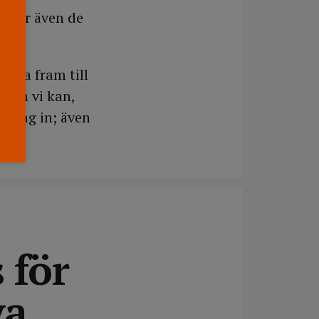
t gör även de
omma fram till
 som vi kan,
h dag in; även
 för
va