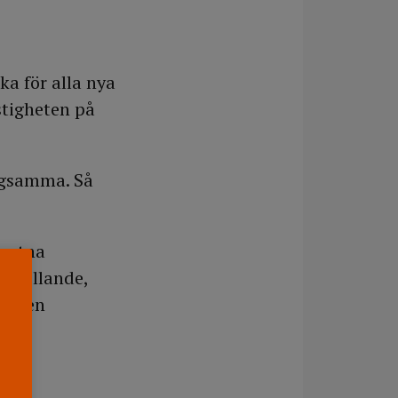
ka för alla nya
stigheten på
ågsamma. Så
brutna
tstillande,
t, men