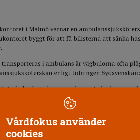
atukontoret i Malmö varnar en ambulanssjuksköters
kontoret byggt för att få bilisterna att sänka ha
.
 transporteras i ambulans är vägbulorna ofta pl
anssjuksköterskan enligt tidningen Sydsvenskan:
etet vårdar jag någon som har ont, det kan vara 
ksmärtor och andningsbesvär. Givetvis får de smär
ör så mjukt och försiktigt som det bara är möjlig
t för patienterna!”
Vårdfokus använder
cookies
problem