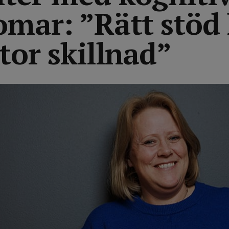
omar: ”Rätt stöd
tor skillnad”