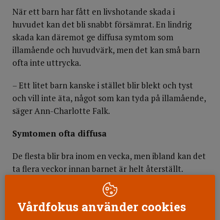
När ett barn har fått en livshotande skada i
huvudet kan det bli snabbt försämrat. En lindrig
skada kan däremot ge diffusa symtom som
illamående och huvudvärk, men det kan små barn
ofta inte uttrycka.
– Ett litet barn kanske i stället blir blekt och tyst
och vill inte äta, något som kan tyda på illamående,
säger Ann-Charlotte Falk.
Symtomen ofta diffusa
De flesta blir bra inom en vecka, men ibland kan det
ta flera veckor innan barnet är helt återställt.
Symtomen kan vara diffusa; barnet kan bli fort
trött och grinigt – ett tecken på överansträngning,
Vårdfokus använder cookies
kanske huvudvärk – och det kan bero på att hjärnan
återhämtar sig, vilket inte syns på röntgen.