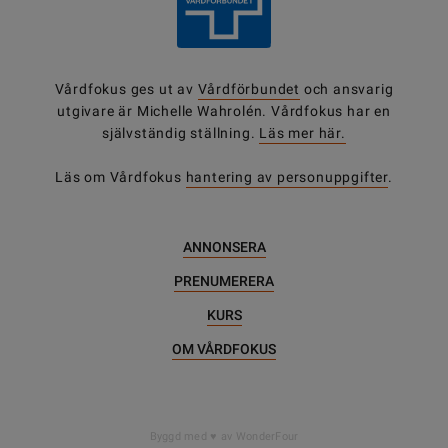
Vårdfokus ges ut av
Vårdförbundet
och ansvarig
utgivare är Michelle Wahrolén. Vårdfokus har en
självständig ställning.
Läs mer här.
Läs om Vårdfokus
hantering av personuppgifter
.
ANNONSERA
PRENUMERERA
KURS
OM VÅRDFOKUS
Byggd med
av WonderFour