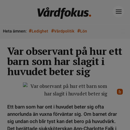
#
#
#
Heta ämnen:
Ledighet
Vårdpolitik
Lön
Var observant på hur ett
barn som har slagit i
huvudet beter sig
Ett barn som har ont i huvudet beter sig ofta
annorlunda än vuxna förväntar sig. Om barnet drar
sig undan och blir tyst kan det bero på huvudvärk.
Det berättade sjuksköterskan Ann-Charlotte Falk i