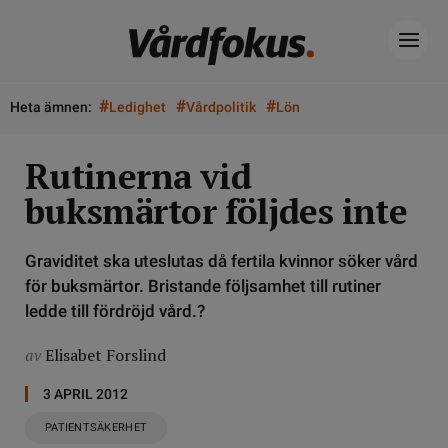
#
#
#
Heta ämnen:
Ledighet
Vårdpolitik
Lön
Rutinerna vid
buksmärtor följdes inte
Graviditet ska uteslutas då fertila kvinnor söker vård
för buksmärtor. Bristande följsamhet till rutiner
ledde till fördröjd vård.?
av
Elisabet Forslind
3 APRIL 2012
PATIENTSÄKERHET