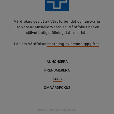
Vårdfokus ges ut av
Vårdförbundet
och ansvarig
utgivare är Michelle Wahrolén. Vårdfokus har en
självständig ställning.
Läs mer här.
Läs om Vårdfokus
hantering av personuppgifter
.
ANNONSERA
PRENUMERERA
KURS
OM VÅRDFOKUS
Byggd med
av WonderFour