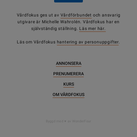
Vårdfokus ges ut av
Vårdförbundet
och ansvarig
utgivare är Michelle Wahrolén. Vårdfokus har en
självständig ställning.
Läs mer här.
Läs om Vårdfokus
hantering av personuppgifter
.
ANNONSERA
PRENUMERERA
KURS
OM VÅRDFOKUS
DELA
Byggd med
av WonderFour