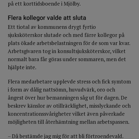
på ett korttidsboende i Mjölby.
Flera kollegor valde att sluta
Ett tiotal av kommunens drygt fyrtio
sjuksköterskor slutade och med färre kollegor på
plats ökade arbetsbelastningen för de som var kvar.
Arbetsgivaren tog in konsultsjuksköterskor, vilket
normalt bara får göras under sommaren, men det
hjälpte inte.
Flera medarbetare upplevde stress och fick symtom
i form av dålig nattsömn, huvudvärk, oro och
ångest över hur bemanningen såg ut för dagen. De
beskrev känslor av otillräcklighet, misslyckande och
koncentrationssvårigheter vilket även påverkade
möjligheten till återhämtning mellan arbetspassen.
– Då bestämde jag mig för att bli förtroendevald.