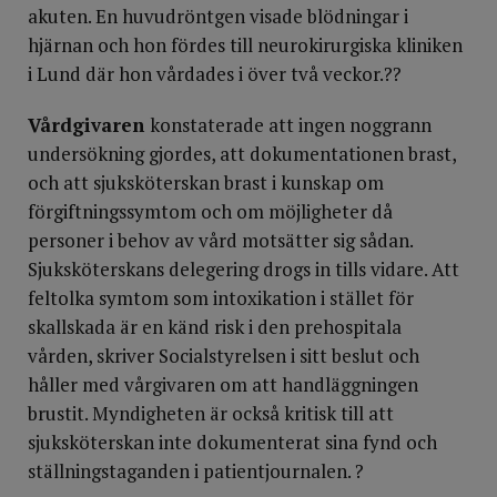
akuten. En huvudröntgen visade blödningar i
hjärnan och hon fördes till neurokirurgiska kliniken
i Lund där hon vårdades i över två veckor.??
Vårdgivaren
konstaterade att ingen noggrann
undersökning gjordes, att dokumentationen brast,
och att sjuksköterskan brast i kunskap om
förgiftningssymtom och om möjligheter då
personer i behov av vård motsätter sig sådan.
Sjuksköterskans delegering drogs in tills vidare. Att
feltolka symtom som intoxikation i stället för
skallskada är en känd risk i den prehospitala
vården, skriver Socialstyrelsen i sitt beslut och
håller med vårgivaren om att handläggningen
brustit. Myndigheten är också kritisk till att
sjuksköterskan inte dokumenterat sina fynd och
ställningstaganden i patientjournalen. ?