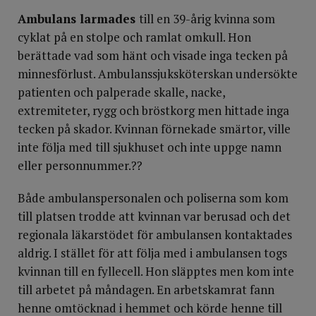
Ambulans larmades
till en 39-årig kvinna som
cyklat på en stolpe och ramlat omkull. Hon
berättade vad som hänt och visade inga tecken på
minnesförlust. Ambulanssjuksköterskan undersökte
patienten och palperade skalle, nacke,
extremiteter, rygg och bröstkorg men hittade inga
tecken på skador. Kvinnan förnekade smärtor, ville
inte följa med till sjukhuset och inte uppge namn
eller personnummer.??
Både ambulanspersonalen och poliserna som kom
till platsen trodde att kvinnan var berusad och det
regionala läkarstödet för ambulansen kontaktades
aldrig. I stället för att följa med i ambulansen togs
kvinnan till en fyllecell. Hon släpptes men kom inte
till arbetet på måndagen. En arbetskamrat fann
henne omtöcknad i hemmet och körde henne till