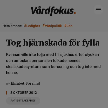
#
#
#
Heta ämnen:
Ledighet
Vårdpolitik
Lön
Tog hjärnskada för fylla
Kvinnan ville inte följa med till sjukhus efter olyckan
och ambulanspersonalen tolkade hennes
skallskadesymtom som berusning och tog inte med
henne.
av
Elisabet Forslind
3 OKTOBER 2012
PATIENTSÄKERHET