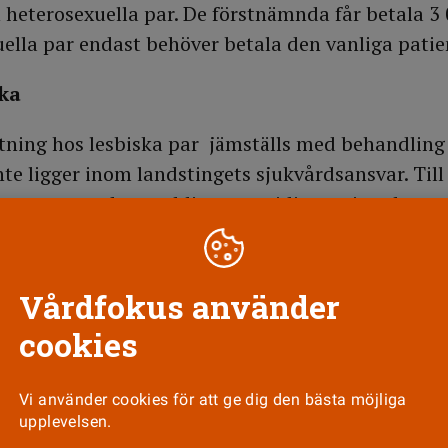
heterosexuella par. De förstnämnda får betala 3
lla par endast behöver betala den vanliga patie
ka
tning hos lesbiska par jämställs med behandling 
inte ligger inom landstingets sjukvårdsansvar. Till
a par anses den uteblivna graviditeten inte bero
tland har tidigare mötts av kritik och nu har ett 
Vårdfokus använder
en anmälan till Diskrimineringsombudsmannen, D
cookies
ur de informerades om prisreglerna av sjukvårdsp
icinskt centrum i Linköping:
Vi använder cookies för att ge dig den bästa möjliga
sta för att vi inte skulle känna oss åsidosatta på 
upplevelsen.