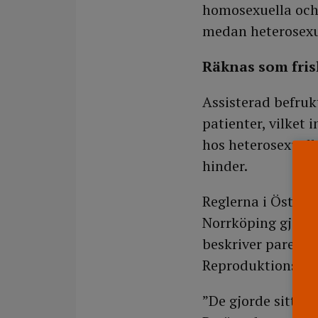
homosexuella och 
medan heterosexue
Räknas som fris
Assisterad befruk
patienter, vilket 
hos heterosexuell
hinder.
Reglerna i Östergö
Norrköping gjort 
beskriver paret h
Reproduktionsmed
”De gjorde sitt bä