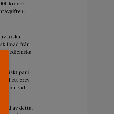
 000 kronor
ntavgiften.
av friska
 skillnad från
 på medicinska
lesbiskt par i
O. I ett brev
ersonal vid
grund av detta.