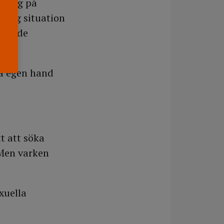
et låg på
rklig situation
äcka de
på egen hand
t att söka
 Men varken
exuella