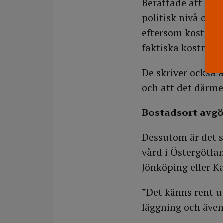
Berättade att det 
politisk nivå och 
eftersom kostnade
faktiska kostnader
De skriver också 
och att det därme
Bostadsort avgö
Dessutom är det s
vård i Östergötla
Jönköping eller Ka
”Det känns rent ut
läggning och även 