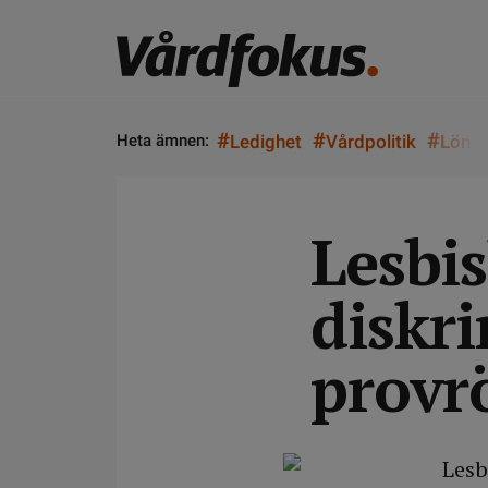
#
#
#
Heta ämnen:
Ledighet
Vårdpolitik
Lön
Lesbi
diskr
provr