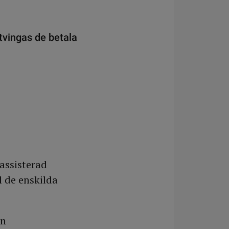
tvingas de betala
 assisterad
l de enskilda
an