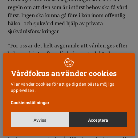
regeln om att den som är i störst behov ska få vård
först. Ingen ska kunna gå före i kön inom offentlig
hälso- och sjukvård med hjälp av privata
sjukvårdsförsäkringar.
”För oss är det helt avgörande att vården ges efter
behov och inte efter plånbokens storlek”, skriver
sjukvårdsministern och vänsterpartiets
vårdpolitiska talesperson på DN debatt.
Vårdfokus använder cookies
Förslagen går nu ut på remiss och planen är att de
Vi använder cookies för att ge dig den bästa möjliga
upplevelsen.
ska träda i kraft den 1 juli nästa år.
Cookieinställningar
Väntad kritik
Anna Starbrink, hälso- och sjukvårdslandstingsråd i
Avvisa
Acceptera
Stockholm och ordförande i Liberalernas
välfärdskommission, är kritisk mot regeringens