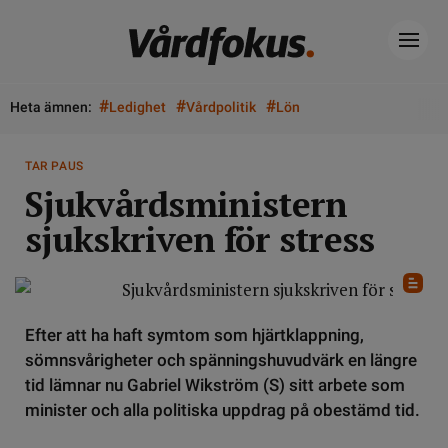
#
#
#
Heta ämnen:
Ledighet
Vårdpolitik
Lön
TAR PAUS
Sjukvårdsministern
sjukskriven för stress
Efter att ha haft symtom som hjärtklappning,
sömnsvårigheter och spänningshuvudvärk en längre
tid lämnar nu Gabriel Wikström (S) sitt arbete som
minister och alla politiska uppdrag på obestämd tid.