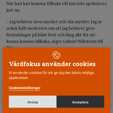
När han kan komma tillbaka vill han inte spekulera i
just nu.
– Jag behöver sova mycket och vila mycket. Jag är
också fullt medveten om att jag behöver göra
förändringar på både kort och lång sikt för att
kunna komma tillbaka, säger Gabriel Wikström till
DN.
Wikströms arbetsuppgifter tas tills vidare över av
Vårdfokus använder cookies
socialförsäkringsminister Annika Strandhäll.
Vi använder cookies för att ge dig den bästa möjliga
upplevelsen.
DELA
Cookieinställningar
Till Vårdfokus startsida
Avvisa
Acceptera