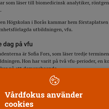
som läser till biomedicinsk analytiker, röntge
.
ngen Högskolan i Borås kammar hem förstaplatsen
mhetsförlagda utbildningen, vfu.
e dag på vfu
udenterna är Sofia Fors, som läser tredje termine
ldningen. Hon har varit på två vfu-perioder, en ko
ckor på ett demensboende.
arje dag. Handledarna lät mig testa mycket. Jag g
och en undersköterska. De blev båda förebilder fö
Vårdfokus använder
cookies
 stora betydelse är en sak som Vårdförbundet St