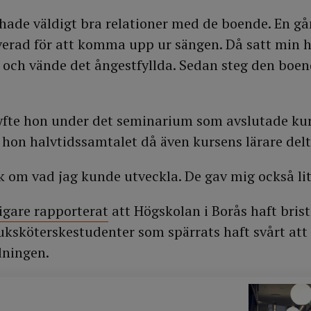
hade väldigt bra relationer med de boende. En gå
verad för att komma upp ur sängen. Då satt min 
 och vände det ångestfyllda. Sedan steg den boen
yfte hon under det seminarium som avslutade ku
hon halvtidssamtalet då även kursens lärare delt
ck om vad jag kunde utveckla. De gav mig också li
igare rapporterat
att Högskolan i Borås haft brist
 sjuksköterskestudenter som spärrats haft svårt a
ldningen.