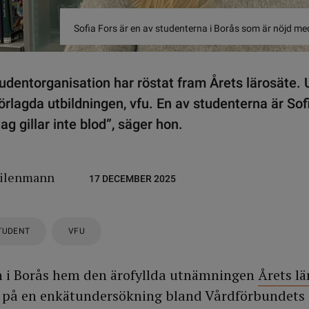
Sofia Fors är en av studenterna i Borås som är nöjd med
udentorganisation har röstat fram Årets lärosäte. 
lagda utbildningen, vfu. En av studenterna är Sofi
g gillar inte blod”, säger hon.
eilenmann
17 DECEMBER 2025
TUDENT
VFU
an i Borås hem den ärofyllda utnämningen
Årets lä
r på en enkätundersökning bland Vårdförbundets