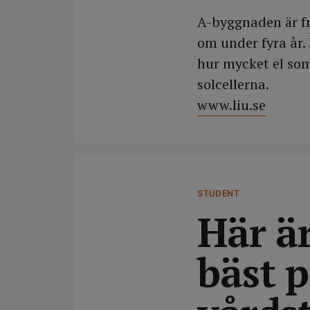
A-byggnaden är fr
om under fyra år.
hur mycket el so
solcellerna.
www.liu.se
DELA
STUDENT
Här ä
bäst p