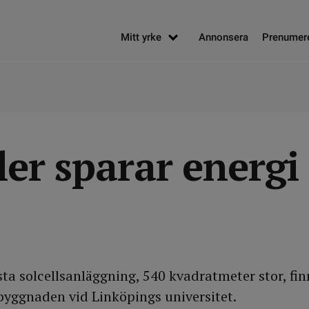
Mitt yrke
Annonsera
Prenumer
ler sparar energi
ta solcells­anläggning, 540 kvadrat­meter stor, fi
byggnaden vid Linköpings universitet.