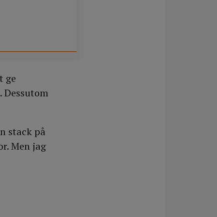
t ge
n. Dessutom
an stack på
or. Men jag