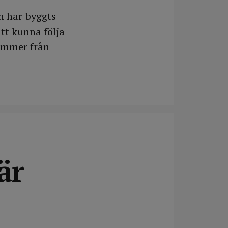
n har byggts
tt kunna följa
kommer från
är