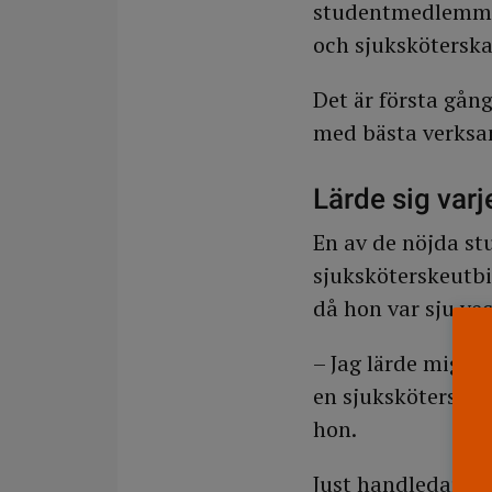
studentmedlemmar 
och sjuksköterska
Det är första gå
med bästa verksa
Lärde sig varj
En av de nöjda st
sjuksköterskeutbi
då hon var sju ve
– Jag lärde mig v
en sjuksköterska 
hon.
Just handledarnas