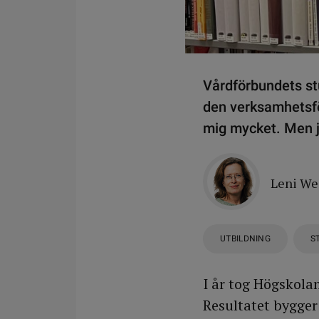
Vårdförbundets st
den verksamhetsför
mig mycket. Men ja
Leni W
UTBILDNING
S
I år tog Högskol
Resultatet bygge