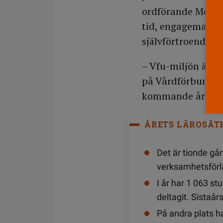
ordförande Moham
tid, engagemang 
självförtroende.
– Vfu-miljön är e
på Vårdförbundet 
kommande året, so
ÅRETS LÄROSÄTE
Det är tionde g
verksamhetsförla
I år har 1 063 s
deltagit. Sistaår
På andra plats h