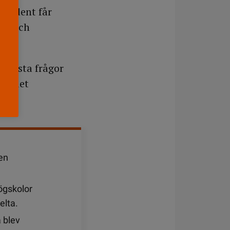
student får
ns och
största frågor
an det
en
ögskolor
elta.
 blev