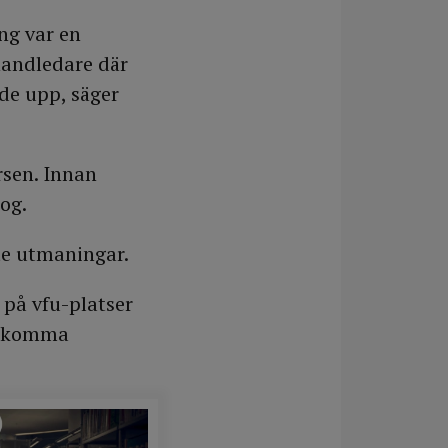
ng var en
handledare där
de upp, säger
rsen. Innan
og.
te utmaningar.
 på vfu-platser
tt komma