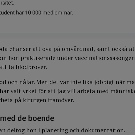
rsitet.
tudent har 10 000 medlemmar.
oda chanser att öva på omvårdnad, samt också at
rsom hon praktiserade under vaccinationssäsonge
att ta blodprover.
blod och nålar. Men det var inte lika jobbigt när m
ar valt yrket för att jag vill arbeta med människ
rbeta på kirurgen framöver.
r med de boende
an deltog hon i planering och dokumentation.