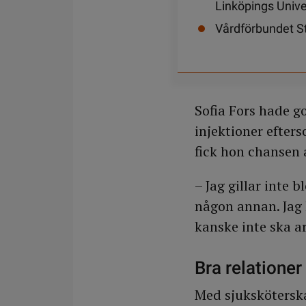
Linköpings Unive
Vårdförbundet S
Sofia Fors hade g
injektioner efte
fick hon chansen 
– Jag gillar inte 
någon annan. Jag h
kanske inte ska a
Bra relatione
Med sjukskötersk