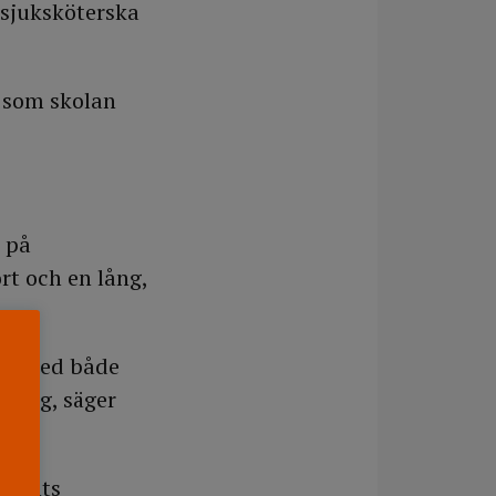
nsjuksköterska
 som skolan
n på
rt och en lång,
ick med både
r mig, säger
udents