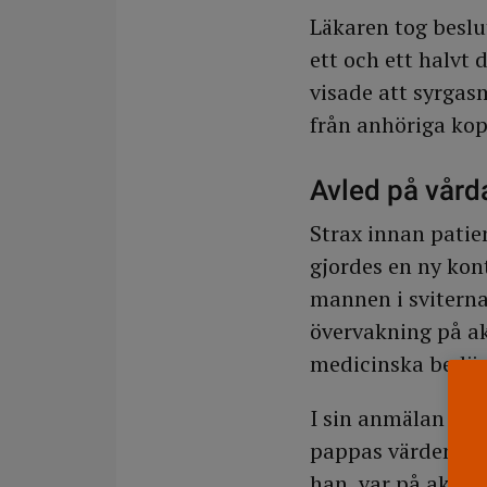
Läkaren tog beslu
ett och ett halvt
visade att syrgas
från anhöriga kop
Avled på vård
Strax innan patie
gjordes en ny kon
mannen i sviterna
övervakning på ak
medicinska bedöm
I sin anmälan till
pappas värden och
han var på akutm