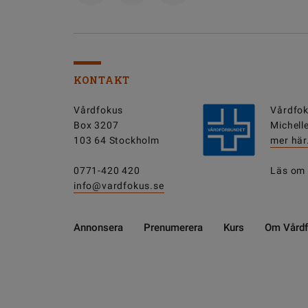
KONTAKT
Vårdfokus
Vårdfok
Box 3207
Michell
103 64 Stockholm
mer här
0771-420 420
Läs om
info@vardfokus.se
Annonsera
Prenumerera
Kurs
Om Vård
DELA