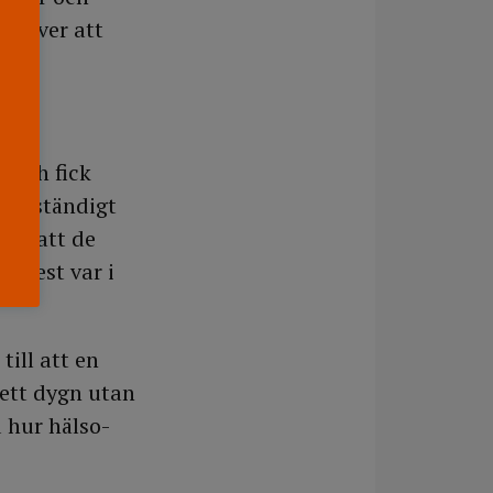
rd över att
s och fick
bad ständigt
vde att de
a mest var i
till att en
ett dygn utan
 hur hälso-