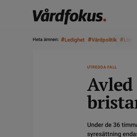
#
#
#
Heta ämnen:
Ledighet
Vårdpolitik
Lön
UTREDDA FALL
Avled 
brist
Under de 36 timma
syresättning endas