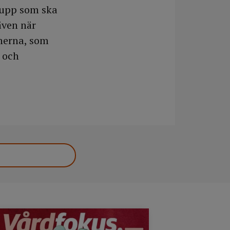
rupp som ska
även när
inerna, som
s och