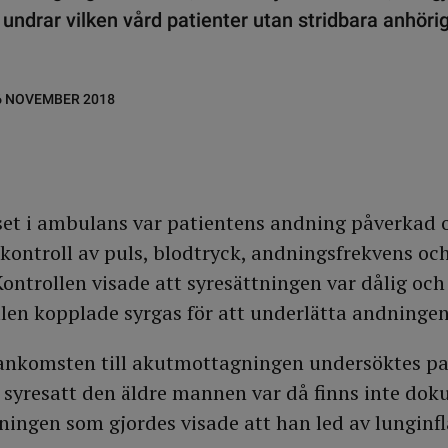
t undrar vilken vård patienter utan stridbara anhörig
6 NOVEMBER 2018
uset i ambulans var patientens andning påverkad
 kontroll av puls, blodtryck, andningsfrekvens oc
Kontrollen visade att syresättningen var dålig och
en kopplade syrgas för att underlätta andningen
 ankomsten till akutmottagningen undersöktes pa
l syresatt den äldre mannen var då finns inte dok
ingen som gjordes visade att han led av lungin