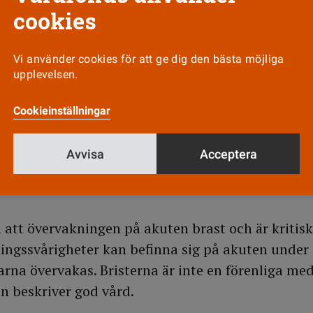
cookies
arametrar inte gjordes oftare. Hon är också upprö
sex gånger under sina två veckor på sjukhuset.
Vi använder cookies för att ge dig den bästa möjliga
upplevelsen.
ligerades
tt hon med förfäran såg hur patienter negligerade
Cookieinställningar
t, läkemedel och hjälp till toaletten. Personalen 
det tog tid och för att läkare inte kom. Hon upple
Avvisa
Acceptera
tt löpande band, där både patienter och anhörig
att övervakningen på akuten brast och är kritisk 
ngssvårigheter kan befinna sig på akuten under 
arna övervakas. Bristerna är inte en förenliga med
n beskriver god vård.