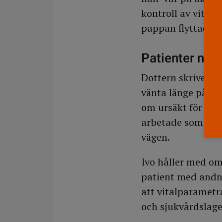
kontroll av vitalp
pappan flyttades 
Patienter neg
Dottern skriver a
vänta länge på ma
om ursäkt för att 
arbetade som på e
vägen.
Ivo håller med om 
patient med andni
att vitalparametr
och sjukvårdslage