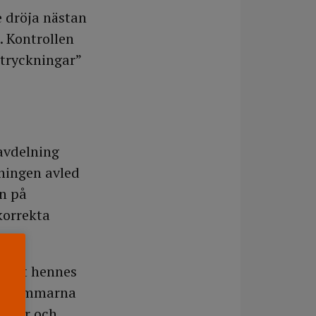
e dröja nästan
. Kontrollen
åtryckningar”
davdelning
lningen avled
en på
korrekta
on att hennes
 36 timmarna
ingar och