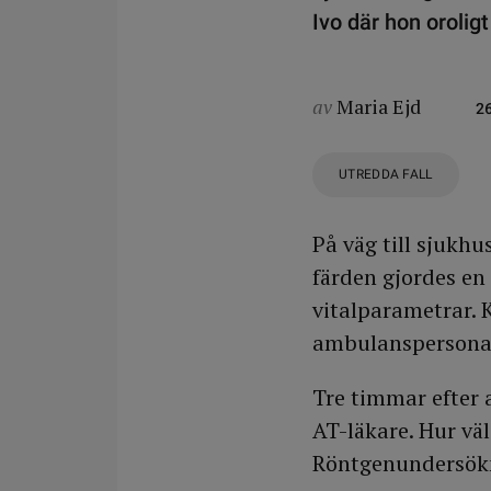
Ivo där hon orolig
av
Maria Ejd
2
UTREDDA FALL
På väg till sjukh
färden gjordes en
vitalparametrar. 
ambulanspersonal
Tre timmar efter
AT-läkare. Hur vä
Röntgenundersökn