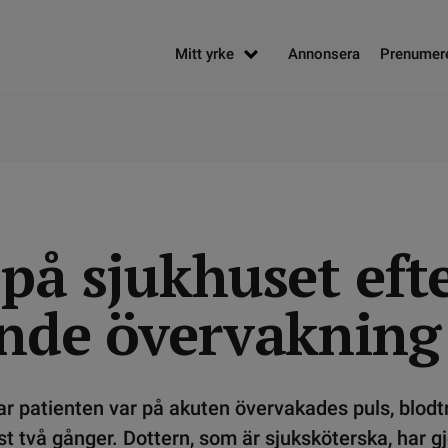
Mitt yrke
Annonsera
Prenumer
på sjukhuset eft
ande övervakning
r patienten var på akuten övervakades puls, blodt
t två gånger. Dottern, som är sjuksköterska, har gj