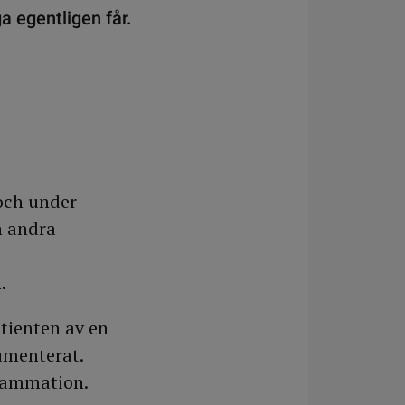
a egentligen får.
 och under
h andra
.
tienten av en
umenterat.
flammation.