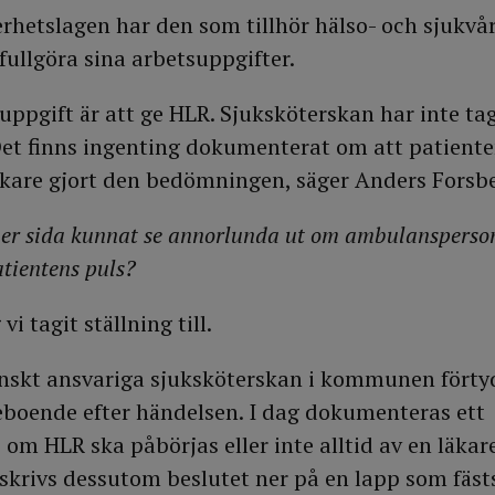
erhetslagen har den som tillhör hälso- och sjukv
 fullgöra sina arbetsuppgifter.
ppgift är att ge HLR. Sjuksköterskan har inte tagi
 Det finns ingenting dokumenterat om att patienten
läkare gjort den bedömningen, säger Anders Forsb
 er sida kunnat se annorlunda ut om ambulansperso
atientens puls?
vi tagit ställning till.
inskt ansvariga sjuksköterskan i kommunen förty
eboende efter händelsen. I dag dokumenteras ett
om HLR ska påbörjas eller inte alltid av en läkare
skrivs dessutom beslutet ner på en lapp som fäst