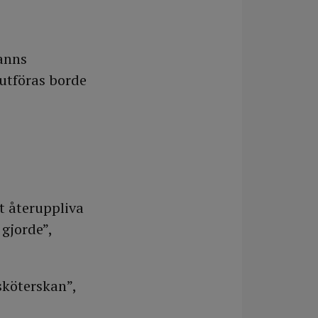
fanns
 utföras borde
tt återuppliva
 gjorde”,
ksköterskan”,