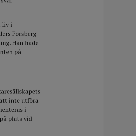
 svår
liv i
ders Forsberg
ning. Han hade
enten på
äkaresällskapets
att inte utföra
menteras i
på plats vid