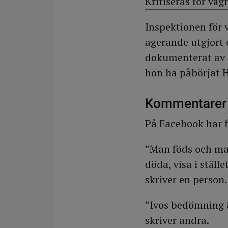
Kritiseras för väg
Inspektionen för 
agerande utgjort 
dokumenterat av e
hon ha påbörjat H
Kommentarer 
På Facebook har f
”Man föds och man 
döda, visa i ställ
skriver en person.
”Ivos bedömning är
skriver andra.