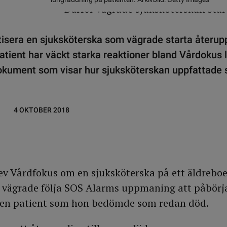
ritisera en sjuksköterska som vägrade starta återuppl
tient har väckt starka reaktioner bland Vårdokus l
dokument som visar hur sjuksköterskan uppfattade 
4 OKTOBER 2018
rev Vårdfokus om en sjuksköterska på ett äldreboe
 vägrade följa SOS Alarms uppmaning att påbörja
 en patient som hon bedömde som redan död.