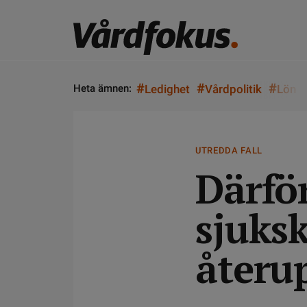
#
#
#
Heta ämnen:
Ledighet
Vårdpolitik
Lön
UTREDDA FALL
Därfö
sjuks
återu