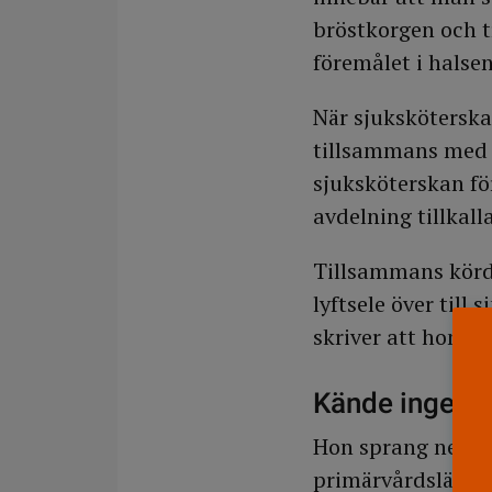
bröstkorgen och t
föremålet i halsen
När sjuksköterskan
tillsammans med d
sjuksköterskan f
avdelning tillkall
Tillsammans körde
lyftsele över till
skriver att hon v
Kände ingen p
Hon sprang ner ti
primärvårdsläkar