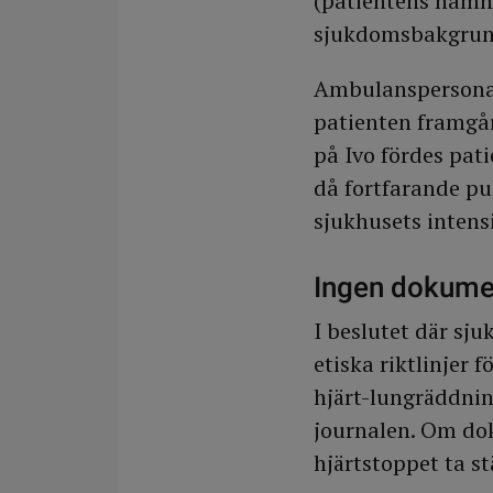
(patientens namn
sjukdomsbakgrund”
Ambulanspersonale
patienten framgå
på Ivo fördes pat
då fortfarande pu
sjukhusets intens
Ingen dokume
I beslutet där sju
etiska riktlinjer 
hjärt-lungräddnin
journalen. Om dok
hjärtstoppet ta stä