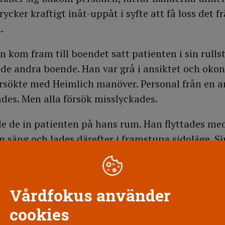
rycker kraftigt inåt-uppåt i syfte att få loss det
.
 kom fram till boendet satt patienten i sin rullst
e andra boende. Han var grå i ansiktet och okon
örsökte med Heimlich manöver. Personal från en 
ades. Men alla försök misslyckades.
 de in patienten på hans rum. Han flyttades med
 sin säng och lades därefter i framstupa sidoläge. 
arken kunde känna någon puls eller se någon andn
uls
Vårdfokus använder
ll sjuksköterskeexpeditionen för att konsultera e
cookies
e på hälsocentralen. Läkaren uppmanade henne a