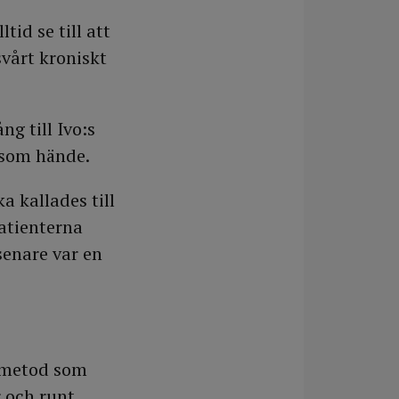
id se till att
svårt kroniskt
g till Ivo:s
 som hände.
a kallades till
patienterna
senare var en
n metod som
 och runt