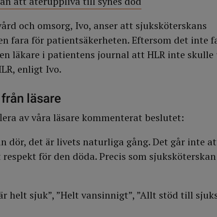
ran att återuppliva till synes död
vård och omsorg, Ivo, anser att sjuksköterskans
en fara för patientsäkerheten. Eftersom det inte 
n läkare i patientens journal att HLR inte skulle
LR, enligt Ivo.
från läsare
lera av våra läsare kommenterat beslutet:
dör, det är livets naturliga gång. Det går inte a
et respekt för den döda. Precis som sjuksköterskan
 helt sjuk”, ”Helt vansinnigt”, ”Allt stöd till sju