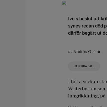
Ivo:s beslut att k
synes redan död pa
därför begärt ut 
av
Anders Olsson
UTREDDA FALL
I förra veckan sk
Västerbotten som
lungräddning, på