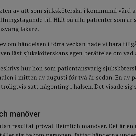
ten av att som sjuksköterska i kommunal vård allt
ställningstagande till HLR på alla patienter som är 
nsvarig läkare.
v om händelsen i förra veckan hade vi bara tillgån
 även läst sjuksköterskans egen berättelse om vad
o beskrivs hur hon som patientansvarig sjukskötersk
alen i mitten av augusti för två år sedan. En av 
roligtvis satt någonting i halsen. Det visade sig 
ich manöver
tan resultat prövat Heimlich manöver. Det är e
täller sig bakom personen, fattar händerna under