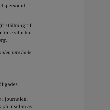
årdspersonal
t ställning till
 inte ville ha
erg.
nalen inte hade
dligades
 i journalen.
s på insidan av