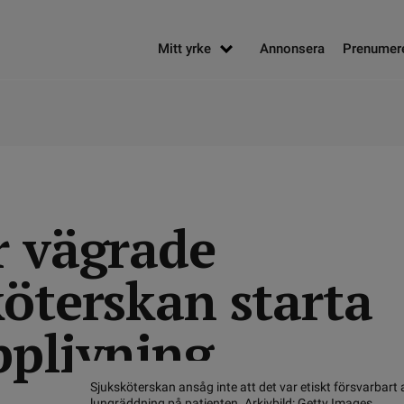
Mitt yrke
Annonsera
Prenumer
r vägrade
köterskan starta
pplivning
Sjuksköterskan ansåg inte att det var etiskt försvarbart a
lungräddning på patienten. Arkivbild: Getty Images