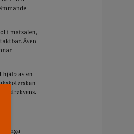
 främmande
ol i matsalen,
taktbar. Även
annan
 hjälp av en
Sjuksköterskan
ingsfrekvens.
n
tt ringa