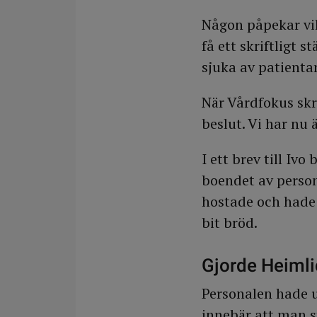
Någon påpekar vik
få ett skriftligt 
sjuka av patienta
När Vårdfokus skre
beslut. Vi har nu
I ett brev till Iv
boendet av person
hostade och hade t
bit bröd.
Gjorde Heiml
Personalen hade u
innebär att man s