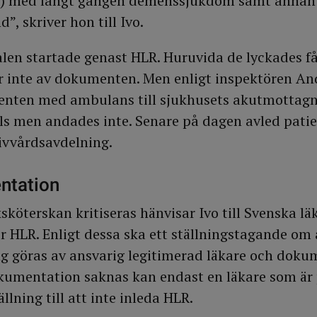
) med långt gången demenssjukdom samt annan
, skriver hon till Ivo.
n startade genast HLR. Huruvida de lyckades få 
r inte av dokumenten. Men enligt inspektören An
ienten med ambulans till sjukhusets akutmottag
ls men andades inte. Senare på dagen avled pati
ivvårdsavdelning.
ntation
ksköterskan kritiseras hänvisar Ivo till Svenska l
för HLR. Enligt dessa ska ett ställningstagande om 
g göras av ansvarig legitimerad läkare och doku
umentation saknas kan endast en läkare som är 
llning till att inte inleda HLR.