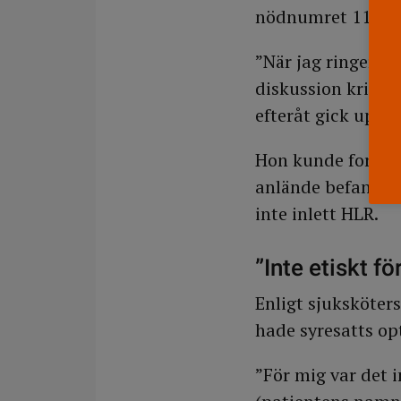
nödnumret 112.
”När jag ringer få
diskussion kring 
efteråt gick upp t
Hon kunde fortfar
anlände befann si
inte inlett HLR.
”Inte etiskt f
Enligt sjuksköter
hade syresatts op
”För mig var det i