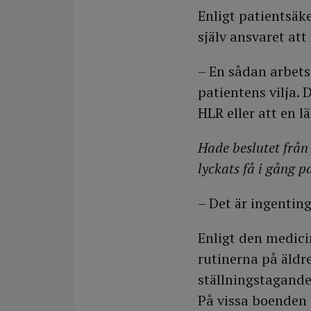
Enligt patientsäk
själv ansvaret att
– En sådan arbetsu
patientens vilja.
HLR eller att en 
Hade beslutet från
lyckats få i gång p
– Det är ingenting 
Enligt den medic
rutinerna på äldr
ställningstagande 
På vissa boenden 