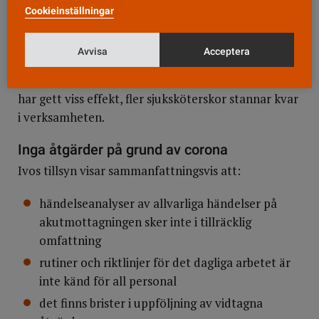
Cookieinställningar
Vårdgivaren har försökt förbättra
bemanningssituationen, bland annat genom
Avvisa
Acceptera
införande av ett kliniskt basår med förlängd
introduktion för nyanställda sjuksköterskor. Det
har gett viss effekt, fler sjuksköterskor stannar kvar
i verksamheten.
Inga åtgärder på grund av corona
Ivos tillsyn visar sammanfattningsvis att:
händelseanalyser av allvarliga händelser på
akutmottagningen sker inte i tillräcklig
omfattning
rutiner och riktlinjer för det dagliga arbetet är
inte känd för all personal
det finns brister i uppföljning av vidtagna