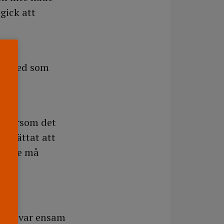
gick att
de med som
eftersom det
berättat att
erkade må
skan var ensam