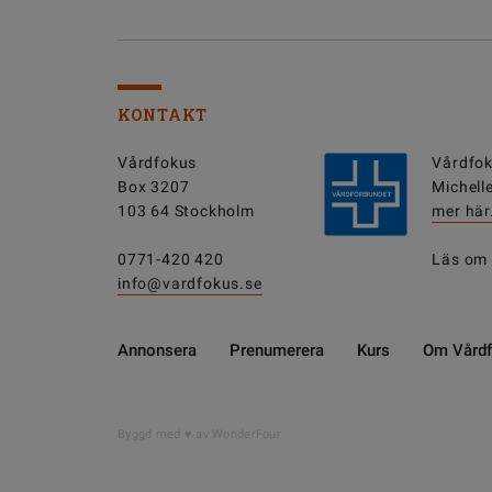
KONTAKT
Vårdfokus
Vårdfok
Box 3207
Michell
103 64 Stockholm
mer här
0771-420 420
Läs om
info@vardfokus.se
Annonsera
Prenumerera
Kurs
Om Vård
Byggd med
av WonderFour