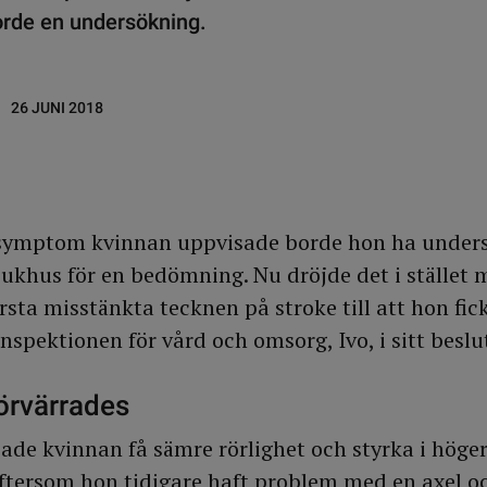
orde en undersökning.
26 JUNI 2018
symptom kvinnan uppvisade borde hon ha unders
sjukhus för en bedömning. Nu dröjde det i stället 
sta misstänkta tecknen på stroke till att hon fic
Inspektionen för vård och omsorg, Ivo, i sitt beslu
rvärrades
ade kvinnan få sämre rörlighet och styrka i hög
Eftersom hon tidigare haft problem med en axel o