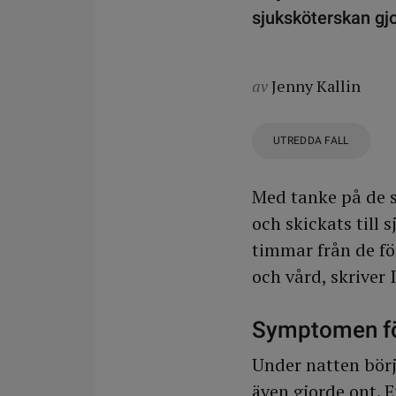
sjuksköterskan gj
av
Jenny Kallin
UTREDDA FALL
Med tanke på de 
och skickats till 
timmar från de för
och vård, skriver 
Symptomen fö
Under natten börj
även gjorde ont. 