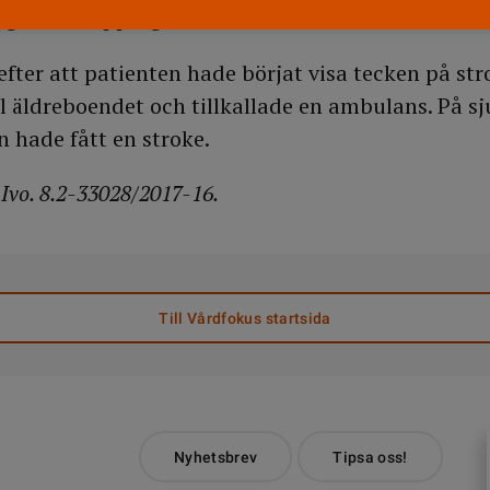
orgon och upptagen med ett akut ärende.
efter att patienten hade börjat visa tecken på st
ll äldreboendet och tillkallade en ambulans. På s
n hade fått en stroke.
Ivo. 8.2-33028/2017-16.
Till Vårdfokus startsida
Nyhetsbrev
Tipsa oss!