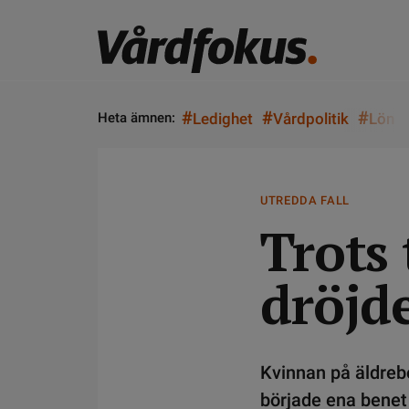
#
#
#
Heta ämnen:
Ledighet
Vårdpolitik
Lön
UTREDDA FALL
Trots 
dröjd
Kvinnan på äldreb
började ena benet 