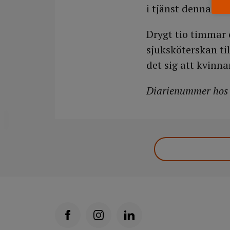
i tjänst denna m
Drygt tio timmar 
sjuksköterskan ti
det sig att kvinna
Diarienummer hos 
DELA