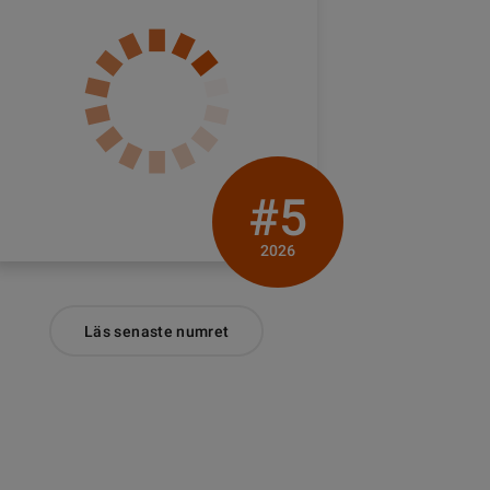
#5
2026
Läs senaste numret