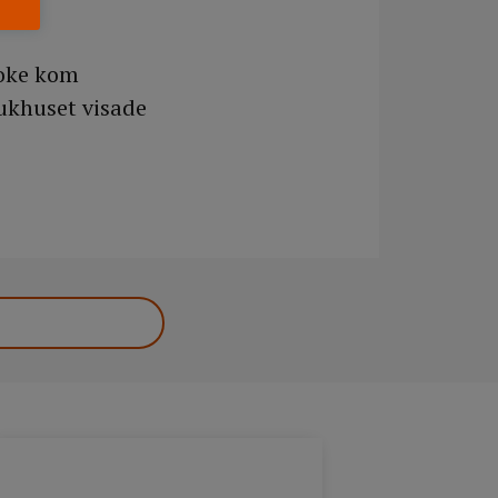
roke kom
jukhuset visade