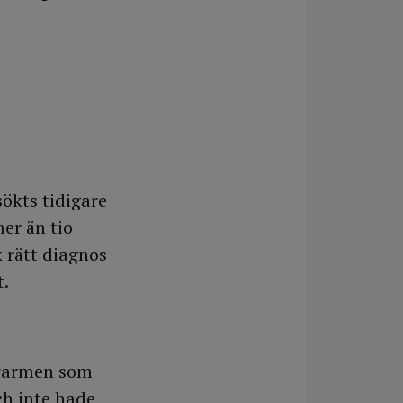
ökts tidigare
mer än tio
k rätt diagnos
t.
erarmen som
ch inte hade