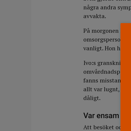
några andra symp
avvakta.
På morgonen had
omsorgspersonale
vanligt. Hon hade
Ivo:s granskning 
omvårdnadsperson
fanns misstankar
allt var lugnt, at
dåligt.
Var ensam sj
Att besöket och 