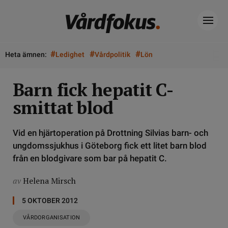
#
#
#
Heta ämnen:
Ledighet
Vårdpolitik
Lön
Barn fick hepatit C-
smittat blod
Vid en hjärtoperation på Drottning Silvias barn- och
ungdomssjukhus i Göteborg fick ett litet barn blod
från en blodgivare som bar på hepatit C.
av
Helena Mirsch
5 OKTOBER 2012
VÅRDORGANISATION