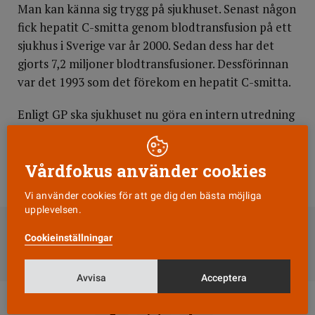
Man kan känna sig trygg på sjukhuset. Senast någon
fick hepatit C-smitta genom blodtransfusion på ett
sjukhus i Sverige var år 2000. Sedan dess har det
gjorts 7,2 miljoner blodtransfusioner. Dessförinnan
var det 1993 som det förekom en hepatit C-smitta.
Enligt GP ska sjukhuset nu göra en intern utredning
och en lex Maria-anmälan för att få klarhet i hur
det här kunde hända och om man kan förbättra
Vårdfokus använder cookies
rutinerna för att det inte ska kunna ske i framtiden.
Vi använder cookies för att ge dig den bästa möjliga
DELA
upplevelsen.
Cookieinställningar
Till Vårdfokus startsida
Avvisa
Acceptera