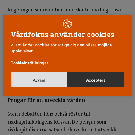
Regeringen ser över hur man ska kunna begränsa
riskkapitalbolagens skatteflykt, eftersom de genom
avancerad skatteplanering undviker att betala
skatt i Sverige.
Vårdfokus använder cookies
Vi använder cookies för att ge dig den bästa möjliga
Socialdemokraterna anser att det generellt är fel
upplevelsen.
med riskkapitalbolag med vinstmaximering som
främsta drivkraft i den skatte­finansierade
Cookieinställningar
äldreomsorgen och pekar på Nederländerna som
ett föregångsland. Där får sjukhus ­inte ­drivas i
Avvisa
Acceptera
organisations­former som ­syftar till vinst.
Pengar för att utveckla vården
Men i debatten höjs också röster till
riskkapitalbolagens försvar. De pengar som
riskkapitalisterna satsar behövs för att utveckla