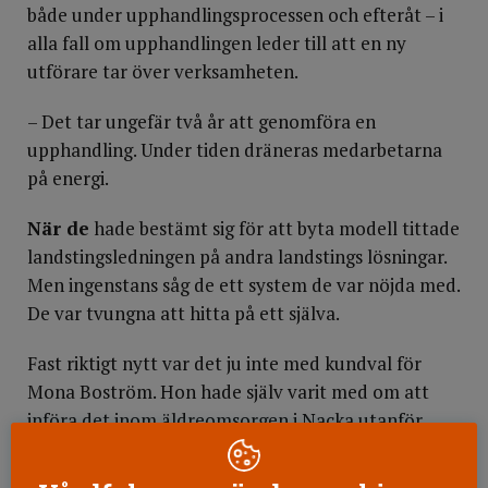
både under upphandlingsprocessen och efteråt – i
alla fall om upphandlingen leder till att en ny
utförare tar över verksamheten.
– Det tar ungefär två år att genomföra en
upphandling. Under tiden dräneras medarbetarna
på energi.
När de
hade bestämt sig för att byta modell tittade
landstingsledningen på andra landstings lösningar.
Men ingenstans såg de ett system de var nöjda med.
De var tvungna att hitta på ett själva.
Fast riktigt nytt var det ju inte med kundval för
Mona Boström. Hon hade själv varit med om att
införa det inom äldreomsorgen i Nacka utanför
Stockholm under sin tid som stadsdirektör där.