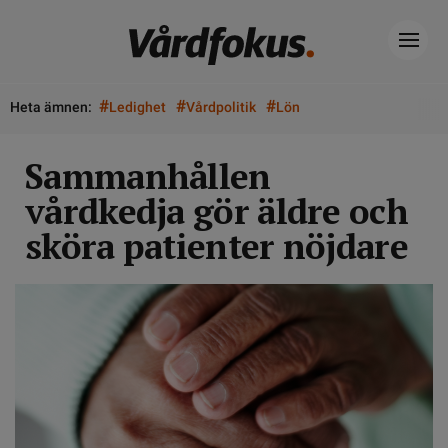
#
#
#
Heta ämnen:
Ledighet
Vårdpolitik
Lön
Sammanhållen
vårdkedja gör äldre och
sköra patienter nöjdare