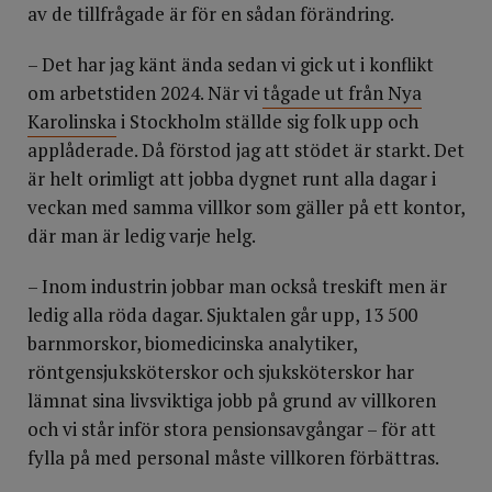
och omsorgen.
av de tillfrågade är för en sådan förändring.
3.
Beräkningsmodell för patientsäker bemanning
– Det har jag känt ända sedan vi gick ut i konflikt
om arbetstiden 2024. När vi
tågade ut från Nya
Regeringen bör ge Socialstyrelsen, eller en annan lämplig
Karolinska
i Stockholm ställde sig folk upp och
myndighet, i uppdrag att tillsammans med vårdens
applåderade. Då förstod jag att stödet är starkt. Det
professioner ta fram en nationell modell för hur många
är helt orimligt att jobba dygnet runt alla dagar i
patienter som legitimerade barnmorskor, biomedicinska
veckan med samma villkor som gäller på ett kontor,
analytiker, röntgensjuksköterskor och sjuksköterskor ska
där man är ledig varje helg.
ta emot för att möta lagens krav på en jämlik och
patientsäker vård.
– Inom industrin jobbar man också treskift men är
ledig alla röda dagar. Sjuktalen går upp, 13 500
4.
Investera långsiktigt i hälso-och sjukvården
barnmorskor, biomedicinska analytiker,
röntgensjuksköterskor och sjuksköterskor har
Hälso- och sjukvården måste fungera i vardagen på ett
lämnat sina livsviktiga jobb på grund av villkoren
patientsäkert och jämlikt sätt om den ska klara framtida
kriser och eventuella framtida krig. Staten och regionerna
och vi står inför stora pensionsavgångar – för att
bör ta ett större ansvar för en långsiktig finansiering av
fylla på med personal måste villkoren förbättras.
hälso- och sjukvården för att säkerställa en bemanning