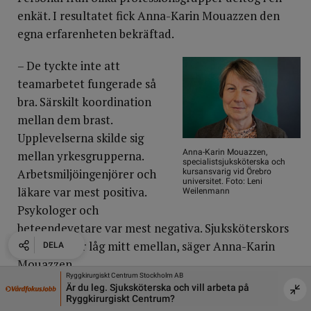
enkät. I resultatet fick Anna-Karin Mouazzen den
egna erfarenheten bekräftad.
– De tyckte inte att
teamarbetet fungerade så
bra. Särskilt koordination
mellan dem brast.
Upplevelserna skilde sig
Anna-Karin Mouazzen,
mellan yrkesgrupperna.
specialistsjuksköterska och
Arbetsmiljöingenjörer och
kursansvarig vid Örebro
universitet. Foto: Leni
läkare var mest positiva.
Weilenmann
Psykologer och
beteendevetare var mest negativa. Sjuksköterskors
erfarenheter låg mitt emellan, säger Anna-Karin
DELA
DELA
DELA
DELA
DELA
Mouazzen.
Örebro Universitet
Umeå k
rbeta på
Universitetslektor i medicinsk vetenskap med
Sjuksk
Det är känt från tidigare forskning att läkare ofta är
inriktning mot precisionsdiagnostik
Äldre