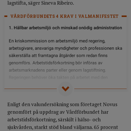
lagstifta, säger Sineva Ribeiro.
VÅRDFÖRBUNDETS 4 KRAV I VALMANIFESTET
1. Hållbar arbetsmiljö och minskad onödig administration
En kriskommission om arbetsmiljö med regering,
arbetsgivare, ansvariga myndigheter och professionen ska
säkerställa att framtagna åtgärder som redan finns
genomförs. Arbetstidsförkortning bör införas av
arbetsmarknadens parter eller genom lagstiftning.
Regeringen behöver öka takten på arbetet med den
nationella samordningen av hälso- och sjukvårdens
digitala system för att minska onödig administration.
Enligt den valundersökning som företaget Novus
2. Nationell ledarskapsutbildning
genomfört på uppdrag av Vårdförbundet har
Regeringen måste tillse att en nationell
arbetstidsförkortning, särskilt i hälso- och
ledarskapsutbildning införs inom hälso- och sjukvården
sjukvården, starkt stöd bland väljarna. 65 procent