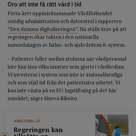
Oro att inte få rätt vård i tid
året runt med rätt kompetens och konkurrenskraftiga
löner.
Förra året uppmärksammade Vårdförbundet
onödig administration och datorstrul i rapporten
”Den dumma digitaliseringen”
. Nu ställs krav på att
regeringen ökar takten i den nationella
samordningen av hälso- och sjukvårdens it-system.
– Patienter faller mellan stolarna när vårdpersonal
inte kan läsa vilka insatser som gjorts i vårdkedjan.
Vi investerar i system som inte är ändamålsenliga
och som stjäl tid från det patientnära arbetet. Vi
kan inte vänta på en EU-lagstiftning på det här
området, säger Sineva Ribeiro.
ARBETSMILJÖ
Regeringen kan