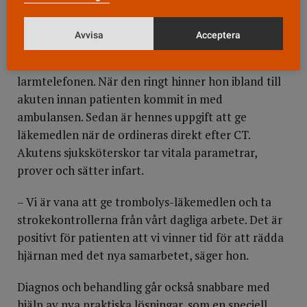
Vana vid läkemedlen
Avvisa
Acceptera
Marianne Wallner Wickman är en av
sjuksköterskorna på Neuro-obs som har
larmtelefonen. När den ringt hinner hon ibland till
akuten innan patienten kommit in med
ambulansen. Sedan är hennes uppgift att ge
läkemedlen när de ordineras direkt efter CT.
Akutens sjuksköterskor tar vitala parametrar,
prover och sätter infart.
– Vi är vana att ge trombolys-läkemedlen och ta
strokekontrollerna från vårt dagliga arbete. Det är
positivt för patienten att vi vinner tid för att rädda
hjärnan med det nya samarbetet, säger hon.
Diagnos och behandling går också snabbare med
hjälp av nya praktiska lösningar, som en speciell