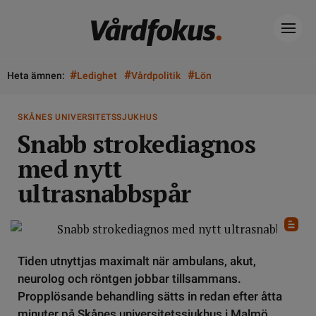
#
#
#
Heta ämnen:
Ledighet
Vårdpolitik
Lön
SKÅNES UNIVERSITETSSJUKHUS
Snabb strokediagnos
med nytt
ultrasnabbspår
Tiden utnyttjas maximalt när ambulans, akut,
neurolog och röntgen jobbar tillsammans.
Propplösande behandling sätts in redan efter åtta
minuter på Skånes universitetssjukhus i Malmö.