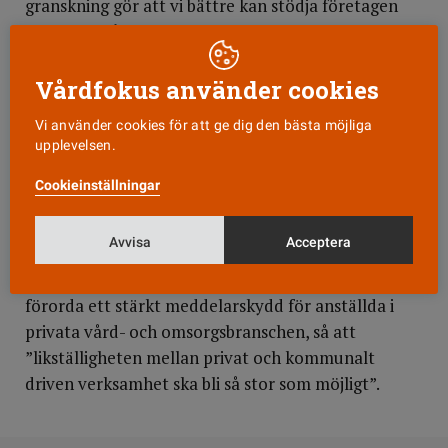
granskning gör att vi bättre kan stödja företagen
framöver, så att liknande problem inte uppkommer.
Att utesluta en medlem kommer i sista hand, säger
Inga-Kari Fryklund.
Vårdfokus använder cookies
Vi använder cookies för att ge dig den bästa möjliga
I ett pressmeddelande skriver Carema Care att de
upplevelsen.
välkomnar en fortsatt bred granskning och säger
att de ”självfallet kommer att vara fullt tillgängliga
Cookieinställningar
och samarbeta för att bidra till att granskningen
kan genomföras på bästa sätt”.
Avvisa
Acceptera
Vårdföretagarnas styrelse beslutade också att
förorda ett stärkt meddelarskydd för anställda i
privata vård- och omsorgsbranschen, så att
”likställigheten mellan privat och kommunalt
driven verksamhet ska bli så stor som möjligt”.