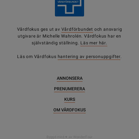
Vårdfokus ges ut av
Vårdförbundet
och ansvarig
utgivare är Michelle Wahrolén. Vårdfokus har en
självständig ställning.
Läs mer här.
Läs om Vårdfokus
hantering av personuppgifter
.
ANNONSERA
PRENUMERERA
KURS
OM VÅRDFOKUS
DELA
Byggd med
av WonderFour