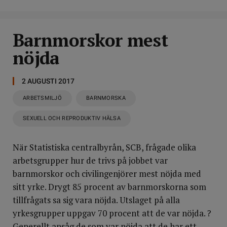
Barnmorskor mest
nöjda
2 AUGUSTI 2017
ARBETSMILJÖ
BARNMORSKA
SEXUELL OCH REPRODUKTIV HÄLSA
När Statistiska centralbyrån, SCB, frågade olika
arbetsgrupper hur de trivs på jobbet var
barnmorskor och civilingenjörer mest nöjda med
sitt yrke. Drygt 85 procent av barnmorskorna som
tillfrågats sa sig vara nöjda. Utslaget på alla
yrkesgrupper uppgav 70 procent att de var nöjda. ?
Generellt ansåg de som var nöjda att de har ett