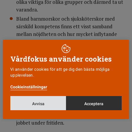
olika viktiga för olika grupper och därmed ta ut
varandra.
Bland barnmorskor och sjuksköterskor med
särskild kompetens finns ett visst samband
mellan nöjdheten och hur mycket inflytande
man har.
Analysen visar också att
Vårdfokus använder cookies
arbetsmiljöförhållandena bland nöjda är bättre
än bland missnöjda.
Vi använder cookies för att ge dig den bästa möjliga
Sex av tio som är missnöjda med arbetet i stort
upplevelsen.
känner olust att gå till jobbet medan en av tio
Cookieinställningar
som är nöjd känner olust.
Även bland de som är nöjda med jobbet är det
Avvisa
Acceptera
fyra av tio som varje vecka är uttröttad i
kroppen eller inte kan koppla bort tankarna på
jobbet under fritiden.