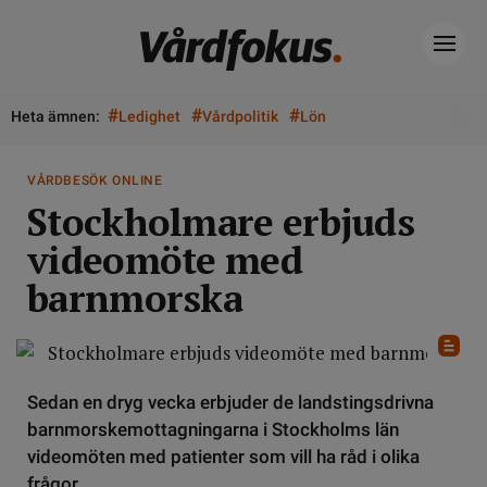
#
#
#
Heta ämnen:
Ledighet
Vårdpolitik
Lön
VÅRDBESÖK ONLINE
Stockholmare erbjuds
videomöte med
barnmorska
Sedan en dryg vecka erbjuder de landstingsdrivna
barnmorskemottagningarna i Stockholms län
videomöten med patienter som vill ha råd i olika
frågor.