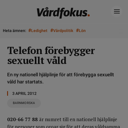
#
#
#
Heta ämnen:
Ledighet
Vårdpolitik
Lön
Telefon förebygger
sexuellt våld
En ny nationell hjälplinje för att förebygga sexuellt
våld har startats.
3 APRIL 2012
BARNMORSKA
020-66 77 88
är numret till en nationell hjälplinje
för personer som oroar sig för att deras våldsamma