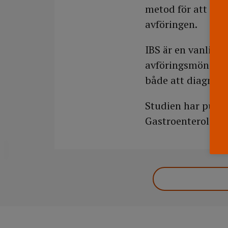
metod för att stä
avföringen.
IBS är en vanlig 
avföringsmönster.
både att diagnost
Studien har publi
Gastroenterology.
DELA