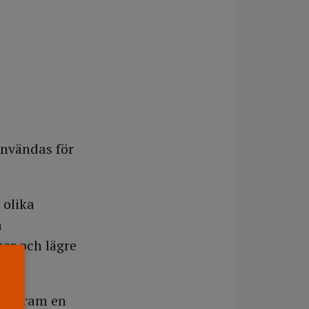
användas för
 olika
h
er och lägre
 ta fram en