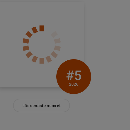
#5
2026
Läs senaste numret