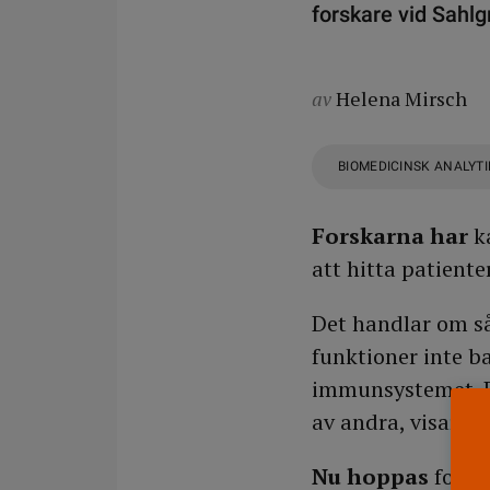
forskare vid Sahl
av
Helena Mirsch
BIOMEDICINSK ANALYT
Forskarna har
ka
att hitta patiente
Det handlar om så 
funktioner inte b
immunsystemet. Pa
av andra, visar s
Nu hoppas
forsk