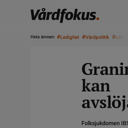
#
#
#
Heta ämnen:
Ledighet
Vårdpolitik
Lön
Grani
kan
avslöj
Folksjukdomen IBS,