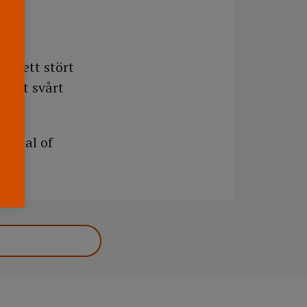
er i
ll ett stört
varit svårt
ournal of