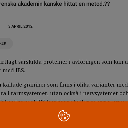
grenska akademin kanske hittat en metod.??
3 APRIL 2012
IKER
rtlagt särskilda proteiner i avföringen som kan 
r med IBS.
kalla­de graniner som finns i olika varianter med
ara i tarm­systemet, utan också i nervsystemet oc
tienter med IBS har högre halter av vissa granin
tudierna vid Sahlgrenska akademin.
arna att fördjupade studier ska göra att man kan