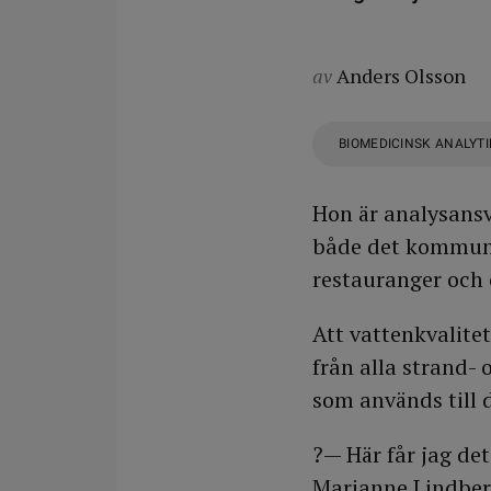
av
Anders Olsson
BIOMEDICINSK ANALYT
Hon är analysansv
både det kommuna
restauranger och o
Att vattenkvalite
från alla strand-
som används till d
?— Här får jag det
Marianne Lindberg