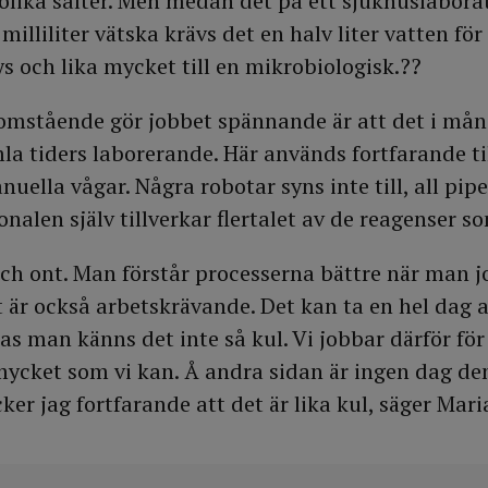
olika salter. Men medan det på ett sjukhuslabora
illiliter vätska krävs det en halv liter vatten för
s och lika mycket till en mikrobiologisk.??
tomstående gör jobbet spännande är att det i må
 tiders laborerande. Här används fortfarande ti
uella vågar. Några robotar syns inte till, all pip
nalen själv tillverkar flertalet av de reagenser s
och ont. Man förstår processerna bättre när man j
 är också arbetskrävande. Det kan ta en hel dag a
as man känns det inte så kul. Vi jobbar därför för
ycket som vi kan. Å andra sidan är ingen dag den
ycker jag fortfarande att det är lika kul, säger Mar