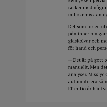
kemi, exempelvis 
räcker med några m
miljökemisk analy
Det som för en u
påminner om gamla
glaskolvar och man
för hand och perso
— Det är på gott 
manuellt. Men det
analyser. Misslyck
automatisera så m
Efter tio år här t