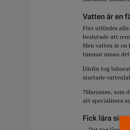
Vatten är en f
Förr utfördes all
beslutade att reno
Men vatten är en f
timmar innan det 
Därför tog labora
startade vattenla
?Marianne, som då
att specialisera 
Fick lära sig 
— Det tog lång ti