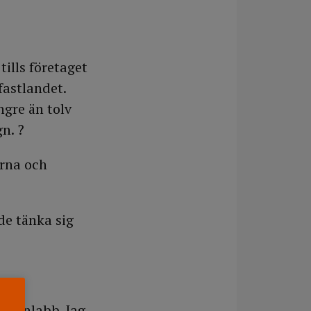
ills företaget
fastlandet.
ngre än tolv
n. ?
erna och
de tänka sig
attenlabb. Jag