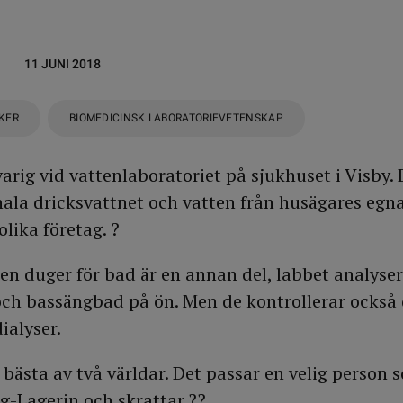
11 JUNI 2018
IKER
BIOMEDICINSK LABORATORIEVETENSKAP
arig vid vattenlaboratoriet på sjukhuset i Visby.
la dricksvattnet och vatten från husägares egna
lika företag. ?
ten duger för bad är en annan del, labbet analyser
 och bassängbad på ön. Men de kontrollerar också 
ialyser.
 bästa av två världar. Det passar en velig person 
-Lagerin och skrattar.??