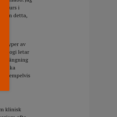
en kurs i
um än detta,
ka typer av
iologi letar
ninträngning
t vilka
ör, exempelvis
m klinisk