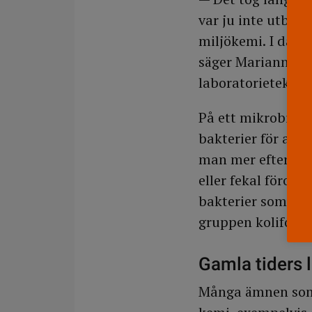
var ju inte utbil
miljökemi. I dag h
säger Marianne s
laboratorieteknik
På ett mikrobiolo
bakterier för att
man mer efter ind
eller fekal förore
bakterier som finn
gruppen koliforma
Gamla tiders 
Många ämnen som 