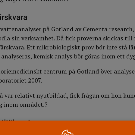
ärskvara
a vattenanalyser på Gotland av Cementa research, t
dla sin verksamhet. Då fick proverna skickas till 
ärskvara. Ett mikrobiologiskt prov bör inte stå lä
analyseras, kemisk analys bör göras inom ett dyg
toriemedicinskt centrum på Gotland över analys
boratoriet 2007.
 var relativt nyutbildad, fick frågan om hon kun
sig inom området.?
miljökemi
d att lära sig allt som man behöver kunna på ett v