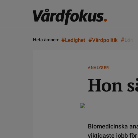
#
#
#
Heta ämnen:
Ledighet
Vårdpolitik
Lön
ANALYSER
Hon s
Biomedicinska an
viktigaste jobb för