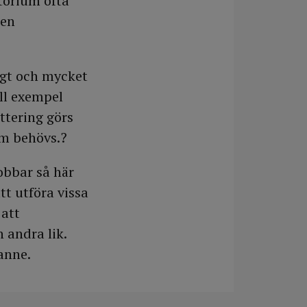
torium ofta
 en
ngt och mycket
ll exempel
ettering görs
om behövs.?
obbar så här
tt utföra vissa
 att
 andra lik.
ianne.