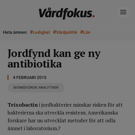
#
#
#
Heta ämnen:
Ledighet
Vårdpolitik
Lön
Jordfynd kan ge ny
antibiotika
4 FEBRUARI 2015
BIOMEDICINSK ANALYTIKER
Teixobactin
i jordbakterier minskar risken för att
bakterierna ska utveckla resistens. Amerikanska
forskare har nu utvecklat metoder för att odla
ämnet i laboratorium.?