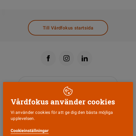
DELA
Till Vårdfokus startsida
Läs senaste numret
Vårdfokus använder cookies
Nyhetsbrev
Vi använder cookies för att ge dig den bästa möjliga
upplevelsen.
Tipsa oss!
Cookieinställningar