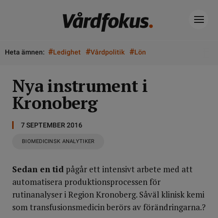
#
#
#
Heta ämnen:
Ledighet
Vårdpolitik
Lön
Nya instrument i
Kronoberg
7 SEPTEMBER 2016
BIOMEDICINSK ANALYTIKER
Sedan en tid
pågår ett intensivt arbete med att
automatisera produktionsprocessen för
rutinanalyser i Region Kronoberg. Såväl klinisk kemi
som transfusionsmedicin berörs av förändringarna.?