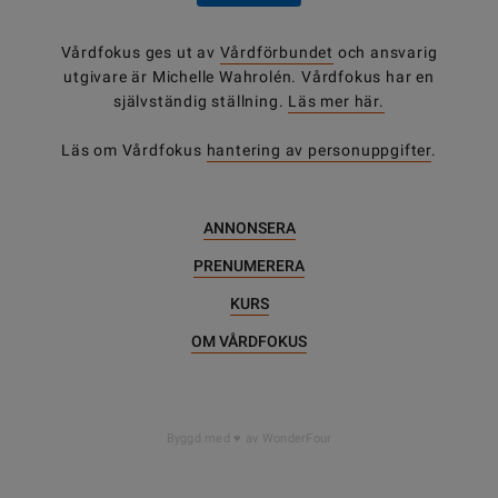
Vårdfokus ges ut av
Vårdförbundet
och ansvarig
utgivare är Michelle Wahrolén. Vårdfokus har en
självständig ställning.
Läs mer här.
Läs om Vårdfokus
hantering av personuppgifter
.
ANNONSERA
PRENUMERERA
KURS
OM VÅRDFOKUS
Byggd med
av WonderFour