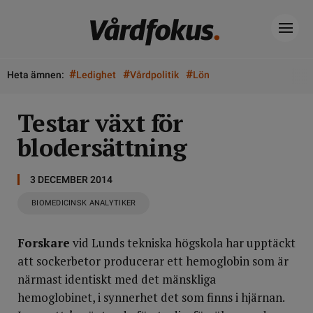
#
#
#
Heta ämnen:
Ledighet
Vårdpolitik
Lön
Testar växt för
blodersättning
3 DECEMBER 2014
BIOMEDICINSK ANALYTIKER
Forskare
vid Lunds tekniska högskola har upptäckt
att sockerbetor producerar ett hemoglobin som är
närmast identiskt med det mänskliga
hemoglobinet, i synnerhet det som finns i hjärnan.