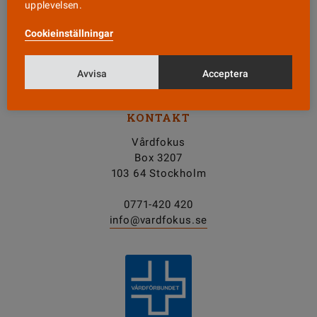
upplevelsen.
Nyhetsbrev
Cookieinställningar
Tipsa oss!
Avvisa
Acceptera
KONTAKT
Vårdfokus
Box 3207
103 64 Stockholm
0771-420 420
info@vardfokus.se