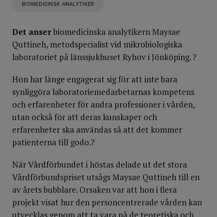
BIOMEDICINSK ANALYTIKER
Det anser
biomedicinska analytikern Maysae
Quttineh, metodspecialist vid mikrobiologiska
laboratoriet på länssjukhuset Ryhov i Jönköping. ?
Hon har länge engagerat sig för att inte bara
synliggöra laboratoriemedarbetarnas kompetens
och erfarenheter för andra professioner i vården,
utan också för att deras kunskaper och
erfarenheter ska användas så att det kommer
patienterna till godo.?
När Vårdförbundet i höstas delade ut det stora
Vårdförbundspriset utsågs Maysae Quttineh till en
av årets bubblare. Orsaken var att hon i flera
projekt visat hur den personcentrerade vården kan
utvecklas genom att ta vara på de teoretiska och