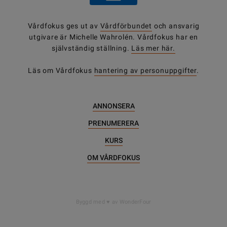
Vårdfokus ges ut av
Vårdförbundet
och ansvarig
utgivare är Michelle Wahrolén. Vårdfokus har en
självständig ställning.
Läs mer här.
Läs om Vårdfokus
hantering av personuppgifter
.
ANNONSERA
PRENUMERERA
KURS
OM VÅRDFOKUS
DELA
Byggd med
av WonderFour