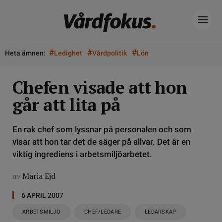
#
#
#
Heta ämnen:
Ledighet
Vårdpolitik
Lön
Chefen visade att hon
går att lita på
En rak chef som lyssnar på personalen och som
visar att hon tar det de säger på allvar. Det är en
viktig ingrediens i arbetsmiljöarbetet.
av
Maria Ejd
6 APRIL 2007
ARBETSMILJÖ
CHEF/LEDARE
LEDARSKAP