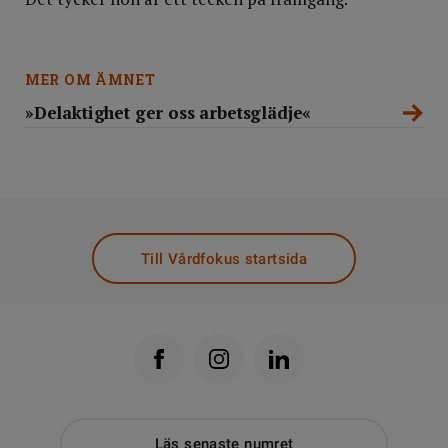
MER OM ÄMNET
»Delaktighet ger oss arbetsglädje«
Till Vårdfokus startsida
Läs senaste numret