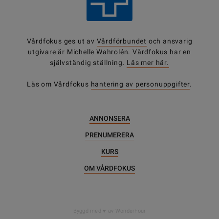
Vårdfokus ges ut av
Vårdförbundet
och ansvarig
utgivare är Michelle Wahrolén. Vårdfokus har en
självständig ställning.
Läs mer här.
Läs om Vårdfokus
hantering av personuppgifter
.
ANNONSERA
PRENUMERERA
KURS
OM VÅRDFOKUS
DELA
Byggd med
av WonderFour