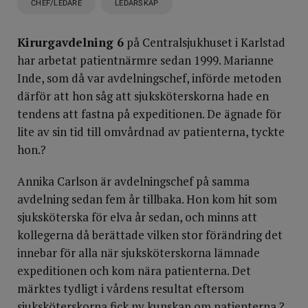
CHEF/LEDARE
LEDARSKAP
Kirurgavdelning 6
på Central­sjukhuset i Karlstad
har arbetat patientnärmre sedan 1999. Marianne
Inde, som då var avdelningschef, införde metoden
därför att hon såg att sjuksköterskorna hade en
tendens att fastna på expeditionen. De ägnade för
lite av sin tid till omvårdnad av patienterna, tyckte
hon.?
Annika Carlson är avdelningschef på samma
avdelning sedan fem år tillbaka. Hon kom hit som
sjuksköterska för elva år sedan, och minns att
kollegerna då berättade vilken stor förändring det
innebar för alla när sjuksköterskorna lämnade
expeditionen och kom nära patienterna. Det
märktes tydligt i vårdens resultat eftersom
sjuksköterskorna fick ny kunskap om patienterna.?