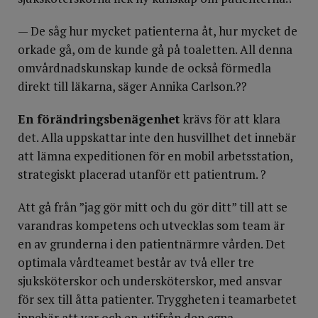
— De såg hur mycket patienterna åt, hur mycket de
orkade gå, om de kunde gå på toaletten. All denna
omvårdnadskunskap kunde de också förmedla
direkt till läkarna, säger Annika Carlson.??
En förändringsbenägenhet
krävs för att klara
det. Alla uppskattar inte den husvillhet det innebär
att lämna expeditionen för en mobil arbets­station,
strategiskt placerad utanför ett patientrum. ?
Att gå från ”jag gör mitt och du gör ditt” till att se
varandras kompetens och utvecklas som team är
en av grunderna i den patientnärmre vården. Det
optimala vårdteamet består av två eller tre
sjuksköterskor och undersköterskor, med ansvar
för sex till åtta patienter. Tryggheten i teamarbetet
innebär att var och en, utifrån den egna