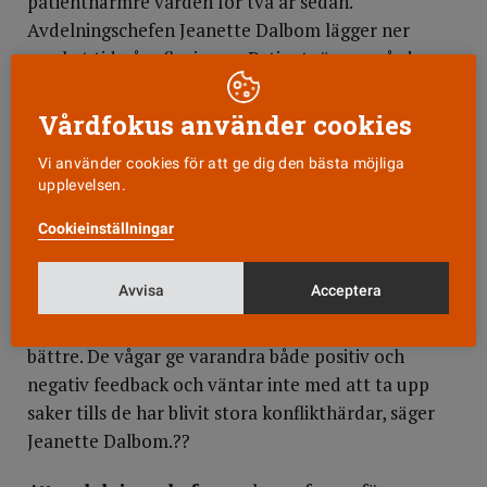
patientnärmre vården för två år sedan.
Avdelningschefen Jeanette Dalbom lägger ner
mycket tid på reflexionen. Patientnärmre vård
kräver ständig utvärdering och reflexion, både
under arbetsdagen och när dagen är slut. Utan den
Vårdfokus använder cookies
är risken stor att personalen återgår till det gamla
Vi använder cookies för att ge dig den bästa möjliga
och invanda. ?
upplevelsen.
Ändå är det just reflexion och spegling som är
Cookieinställningar
svårast att hålla fast vid när tiden är knapp.?
Avvisa
Acceptera
— Efter två år får jag nu höra i utvecklingssamtalen
att kommunikationen i arbetsgruppen har blivit
bättre. De vågar ge varandra både positiv och
negativ feedback och väntar inte med att ta upp
saker tills de har blivit stora konflikthärdar, säger
Jeanette Dalbom.??