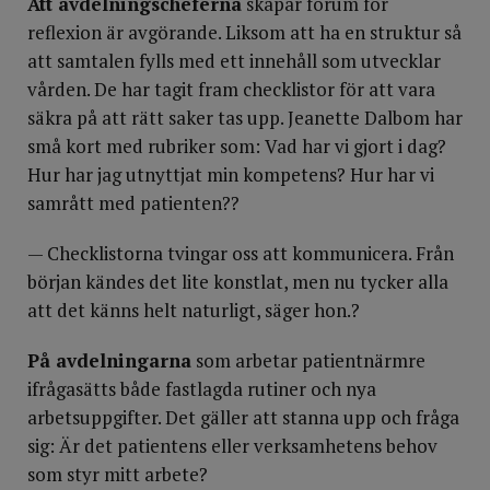
Att avdelningscheferna
skapar forum för
reflexion är avgörande. Liksom att ha en struktur så
att samtalen fylls med ett innehåll som utvecklar
vården. De har tagit fram checklistor för att vara
säkra på att rätt saker tas upp. Jeanette Dalbom har
små kort med rubriker som: Vad har vi gjort i dag?
Hur har jag utnyttjat min kompetens? Hur har vi
samrått med patienten??
— Checklistorna tvingar oss att kommunicera. Från
början kändes det lite konstlat, men nu tycker alla
att det känns helt naturligt, säger hon.?
På avdelningarna
som arbetar patientnärmre
ifrågasätts både fastlagda rutiner och nya
arbetsuppgifter. Det gäller att stanna upp och fråga
sig: Är det patientens eller verksamhetens behov
som styr mitt arbete?