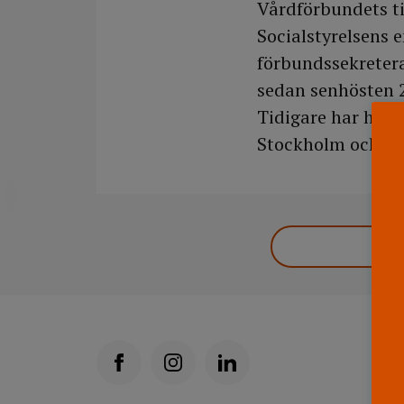
Vårdförbundets ti
Socialstyrelsens e
förbundssekretera
sedan senhösten 
Tidigare har hon 
Stockholm och Sto
DELA