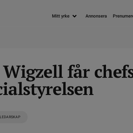
Mitt yrke
Annonsera
Prenumer
 Wigzell får chef
ialstyrelsen
LEDARSKAP