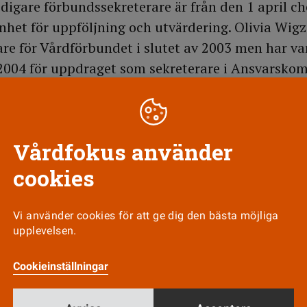
digare förbundssekreterare är från den 1 april ch
nhet för uppföljning och utvärdering. Olivia Wigz
re för Vårdförbundet i slutet av 2003 men har var
2004 för uppdraget som sekreterare i Ansvarsko
varit social-demokratiskt borgar- och landstingsr
ckholms läns landsting i tio år.
Vårdfokus använder
cookies
Till Vårdfokus startsida
Vi använder cookies för att ge dig den bästa möjliga
upplevelsen.
Cookieinställningar
Nyhetsbrev
Tipsa oss!