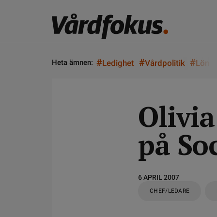
#
#
#
Heta ämnen:
Ledighet
Vårdpolitik
Lön
Olivia
på Soc
6 APRIL 2007
CHEF/LEDARE