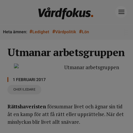
#
#
#
Heta ämnen:
Ledighet
Vårdpolitik
Lön
Utmanar arbetsgruppen
1 FEBRUARI 2017
CHEF/LEDARE
Rättshaveristen
försummar livet och ägnar sin tid
åt en kamp för att få rätt eller upprättelse. När det
misslyckas blir livet allt snävare.