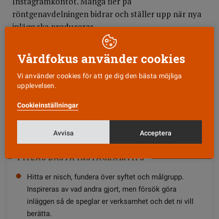
Instagramkontot. Många fler på
röntgenavdelningen bidrar och ställer upp när nya
inlägg ska produceras.
Med ett ständigt högt arbetstempo kan det vara
Vårdfokus använder cookies
svårt att hitta luckor för att filma och lägga
ut inlägg.
Vi använder cookies för att ge dig den bästa möjliga
upplevelsen.
− Men idéerna kläcker vi på fikaraster eller när vi är
Cookieinställningar
lediga, man går ofta och tänker på vad vi skulle
kunna göra, det är ju också väldigt kul att få vara
Avvisa
Acceptera
kreativ i jobbet på det här sättet.
PITEÅS BÄSTA INSTAGRAMTIPS
Hitta er nisch, fundera över syftet och målgrupp.
Inspireras av vad andra gjort, men försök göra
inläggen så de speglar er verksamhet och det ni vill
berätta.