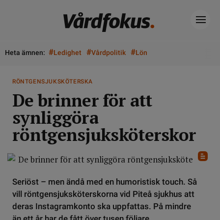
#
#
#
Heta ämnen:
Ledighet
Vårdpolitik
Lön
RÖNTGENSJUKSKÖTERSKA
De brinner för att
synliggöra
röntgensjuksköterskor
Seriöst – men ändå med en humoristisk touch. Så
vill röntgensjuksköterskorna vid Piteå sjukhus att
deras Instagramkonto ska uppfattas. På mindre
än ett år har de fått över tusen följare.