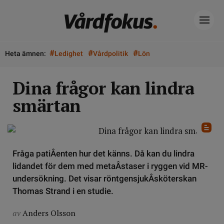
#
#
#
Heta ämnen:
Ledighet
Vårdpolitik
Lön
Dina frågor kan lindra
smärtan
Fråga patiÂ­enten hur det känns. Då kan du lindra
lidandet för dem med metaÂ­staser i ryggen vid MR-
undersökning. Det visar röntgensjukÂ­sköterskan
Thomas Strand i en studie.
av
Anders Olsson