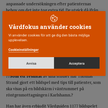
anpassade undersökningen efter patienternas
behov om det inte tog extra tid. De utgick då ifrån
hur patienterna brukar uppleva undersökningen
och litade på att de skulle säga ifrån om de inte
Vårdfokus använder cookies
kunde ligga stilla.?
Vi använder cookies för att ge dig den bästa möjliga
Men det gör patienterna inte alltid. I avhandlingen
upplevelsen.
visar Thomas Strand att de inte vill bli uppfattade
Cookieinställningar
som krävande och därför inte alltid informerar
personalen om sitt lidande under tiden som de
Avvisa
Acceptera
ligger i magnetkamerans tunnel.
??Som ett resultat
av sina studier har Thomas
Strand gjort ett bildspel med tips till patienter, som
ska visas på en bildskärm i väntrummet på
röntgenmottagningen i Karlshamn.?
Han har även erbjudit Vårdguiden 1177 bildspelet