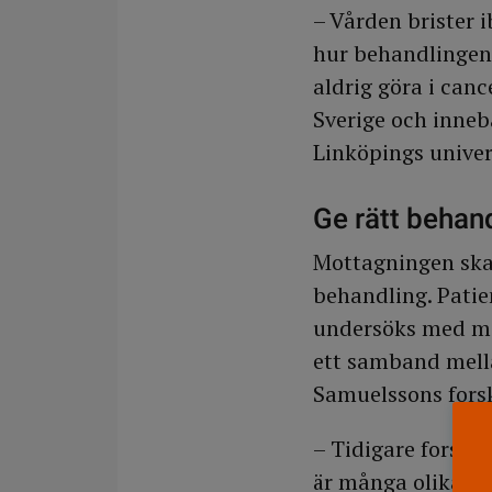
– Vården brister 
hur behandlingen 
aldrig göra i can
Sverige och inneb
Linköpings univer
Ge rätt behan
Mottagningen ska 
behandling. Patie
undersöks med mag
ett samband mella
Samuelssons fors
– Tidigare forskni
är många olika sj