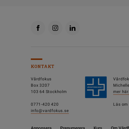
KONTAKT
Vårdfokus
Vårdfok
Box 3207
Michell
103 64 Stockholm
mer här
0771-420 420
Läs om
info@vardfokus.se
Annonsera
Prenumerera
Kurs
Om Vård