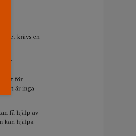
ör det krävs en
m har
ultat för
 det är inga
an få hjälp av
om kan hjälpa