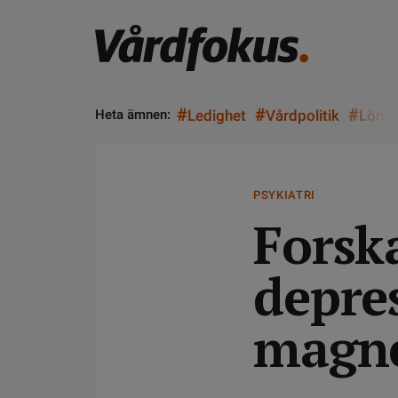
#
#
#
Heta ämnen:
Ledighet
Vårdpolitik
Lön
PSYKIATRI
Forsk
depre
magn