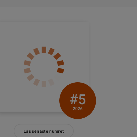
#5
2026
Läs senaste numret