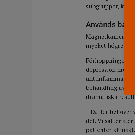
subgrupper, kan v
Används bara 
Magnetkameran ska
mycket högre uppl
Förhoppningen är 
depression med 
antiinflammatorisk
behandling av de
dramatiska result
– Därför behöver 
det. Vi sätter sto
patienter kliniskt