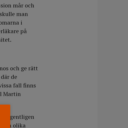
ssion mår och
 skulle man
domarna i
erläkare på
itet.
nos och ge rätt
 där de
ssa fall finns
l Martin
ion egentligen
ilja olika