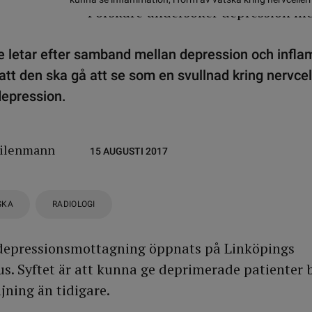
e letar efter samband mellan depression och infla
tt den ska gå att se som en svullnad kring nervcell
 depression.
eilenmann
15 AUGUSTI 2017
SKA
RADIOLOGI
 depressionsmottagning öppnats på Linköpings
us. Syftet är att kunna ge deprimerade patienter b
jning än tidigare.