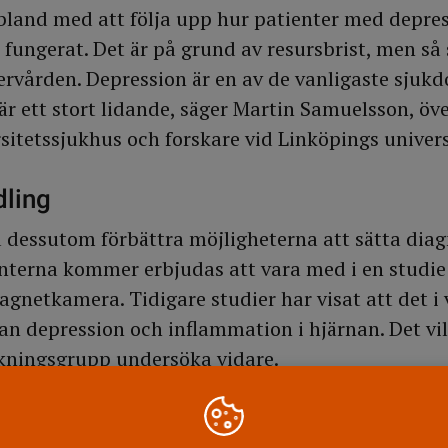
ibland med att följa upp hur patienter med depre
fungerat. Det är på grund av resursbrist, men så
cervården. Depression är en av de vanligaste sjuk
är ett stort lidande, säger Martin Samuelsson, öv
sitetssjukhus och forskare vid Linköpings univers
dling
dessutom förbättra möjligheterna att sätta diag
nterna kommer erbjudas att vara med i en studie
netkamera. Tidigare studier har visat att det i vi
n depression och inflammation i hjärnan. Det vil
kningsgrupp undersöka vidare.
ng är spretig. Vi tror att det beror på att depress
ukdomar. Om vi genom bättre diagnostik kan särsk