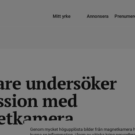
Mitt yrke
Annonsera
Prenumer
are undersöker
ssion med
etkamera
Genom mycket högupplösta bilder från magnetkamera 
kunna se inflammation, i form av vätska kring nervceller