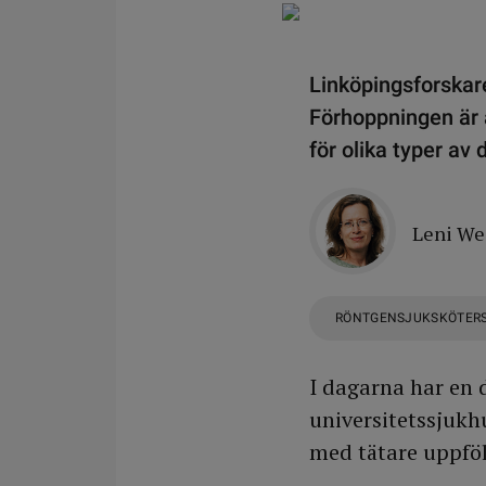
Linköpingsforskar
Förhoppningen är a
för olika typer av
Leni W
RÖNTGENSJUKSKÖTER
I dagarna har en
universitetssjukh
med tätare uppföl