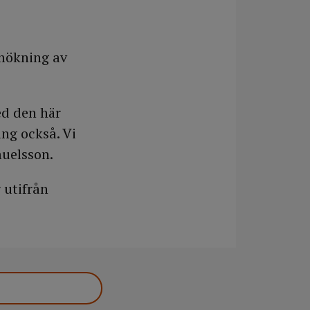
ymökning av
ed den här
ng också. Vi
uelsson.
 utifrån