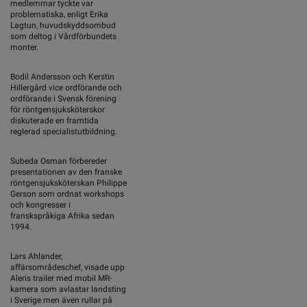
medlemmar tyckte var
problematiska, enligt Erika
Lagtun, huvudskyddsombud
som deltog i Vårdförbundets
monter.
Bodil Andersson och Kerstin
Hillergård vice ordförande och
ordförande i Svensk förening
för röntgensjuksköterskor
diskuterade en framtida
reglerad specialistutbildning.
Subeda Osman förbereder
presentationen av den franske
röntgensjuksköterskan Philippe
Gerson som ordnat workshops
och kongresser i
franskspråkiga Afrika sedan
1994.
Lars Ahlander,
affärsområdeschef, visade upp
Aleris trailer med mobil MR-
kamera som avlastar landsting
i Sverige men även rullar på