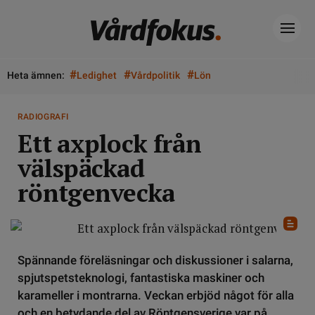
#
#
#
Heta ämnen:
Ledighet
Vårdpolitik
Lön
RADIOGRAFI
Ett axplock från
välspäckad
röntgenvecka
Spännande föreläsningar och diskussioner i salarna,
spjutspetsteknologi, fantastiska maskiner och
karameller i montrarna. Veckan erbjöd något för alla
och en betydande del av Röntgensverige var på