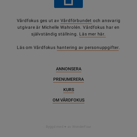
Vårdfokus ges ut av
Vårdförbundet
och ansvarig
utgivare är Michelle Wahrolén. Vårdfokus har en
självständig ställning.
Läs mer här.
Läs om Vårdfokus
hantering av personuppgifter
.
ANNONSERA
PRENUMERERA
KURS
OM VÅRDFOKUS
Byggd med
av WonderFour