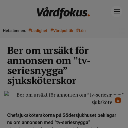
#
#
#
Heta ämnen:
Ledighet
Vårdpolitik
Lön
Ber om ursäkt för
annonsen om ”tv-
seriesnygga”
sjuksköterskor
Chefsjuksköterskorna på Södersjukhuset beklagar
nu om annonsen med "tv-seriesnygga"