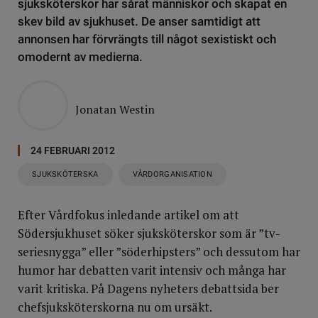
sjuksköterskor har sårat människor och skapat en
skev bild av sjukhuset. De anser samtidigt att
annonsen har förvrängts till något sexistiskt och
omodernt av medierna.
Jonatan Westin
24 FEBRUARI 2012
SJUKSKÖTERSKA
VÅRDORGANISATION
Efter Vårdfokus inledande artikel om att
Södersjukhuset söker sjuksköterskor som är ”tv-
seriesnygga” eller ”söderhipsters” och dessutom har
humor har debatten varit intensiv och många har
varit kritiska. På Dagens nyheters debattsida ber
chefsjuksköterskorna nu om ursäkt.