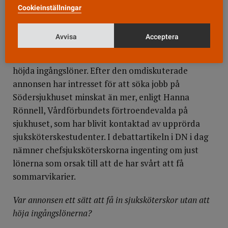
Cookieinställningar
Vårdfokus har tidigare berättat att få har sökt
sommarvikariaten på just Södersjukhuset. Det är
Avvisa
Acceptera
ett resultat av en generell brist på arbetskraft, men
också att blivande sjuksköterskor ställer krav på
höjda ingångslöner. Efter den omdiskuterade
annonsen har intresset för att söka jobb på
Södersjukhuset minskat än mer, enligt Hanna
Rönnell, Vårdförbundets förtroendevalda på
sjukhuset, som har blivit kontaktad av upprörda
sjuksköterskestudenter. I debattartikeln i DN i dag
nämner chefsjuksköterskorna ingenting om just
lönerna som orsak till att de har svårt att få
sommarvikarier.
Var annonsen ett sätt att få in sjuksköterskor utan att
höja ingångslönerna?