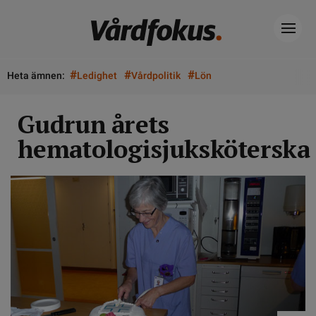
#
#
#
Heta ämnen:
Ledighet
Vårdpolitik
Lön
Gudrun årets
hematologisjuksköterska