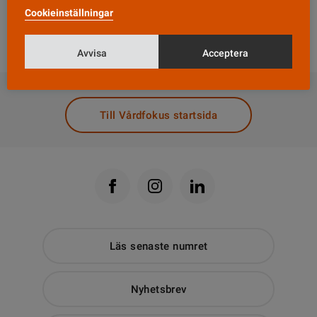
Cookieinställningar
uppvaktade Vårdförbundet Gudrun med tårta på
hennes arbetsplats.
Avvisa
Acceptera
DELA
Till Vårdfokus startsida
Läs senaste numret
Nyhetsbrev