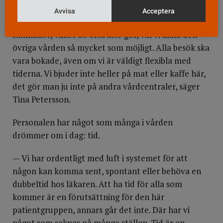
— Det är viktigt med normaliseringsprocessen. För
Avvisa
Acceptera
att patienterna ska få känna att de är en del av
samhället, vilket de ofta inte gör, vill vi likna den
övriga vården så mycket som möjligt. Alla besök ska
vara bokade, även om vi är väldigt flexibla med
tiderna. Vi bjuder inte heller på mat eller kaffe här,
det gör man ju inte på andra vårdcentraler, säger
Tina Petersson.
Personalen har något som många i vården
drömmer om i dag: tid.
— Vi har ordentligt med luft i systemet för att
någon kan komma sent, spontant eller behöva en
dubbeltid hos läkaren. Att ha tid för alla som
kommer är en förutsättning för den här
patientgruppen, annars går det inte. Där har vi
något som saknas på många ställen. Tid är en