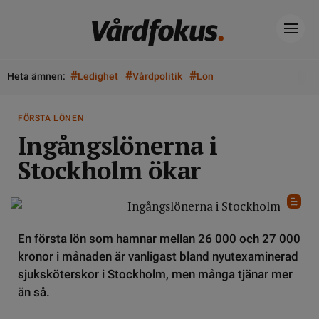
#
#
#
Heta ämnen:
Ledighet
Vårdpolitik
Lön
FÖRSTA LÖNEN
Ingångslönerna i
Stockholm ökar
En första lön som hamnar mellan 26 000 och 27 000
kronor i månaden är vanligast bland nyutexaminerad
sjuksköterskor i Stockholm, men många tjänar mer
än så.