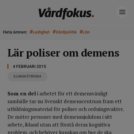
#
#
#
Heta ämnen:
Ledighet
Vårdpolitik
Lön
Lär poliser om demens
4 FEBRUARI 2015
SJUKSKÖTERSKA
Som en del
i arbetet för ett demensvänligt
samhälle tar nu Svenskt demenscentrum fram ett
utbildningsmaterial för poliser och ordningsvakter.
De möter personer med demenssjukdom i sitt
arbete, ibland utan att förstå deras kognitiva
problem, och behöver kunskap om hur de ska