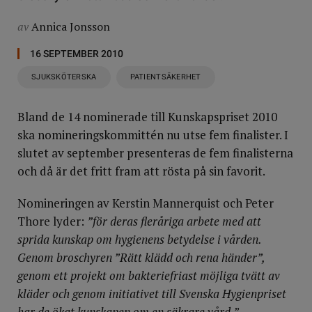
av
Annica Jonsson
16 SEPTEMBER 2010
SJUKSKÖTERSKA
PATIENTSÄKERHET
Bland de 14 nominerade till Kunskapspriset 2010
ska nomineringskommittén nu utse fem finalister. I
slutet av september presenteras de fem finalisterna
och då är det fritt fram att rösta på sin favorit.
Nomineringen av Kerstin Mannerquist och Peter
Thore lyder:
”för deras fleråriga arbete med att
sprida kunskap om hygienens betydelse i vården.
Genom broschyren ”Rätt klädd och rena händer”,
genom ett projekt om bakteriefriast möjliga tvätt av
kläder och genom initiativet till Svenska Hygienpriset
har de ökat kunskapen om en säkrare vård.”