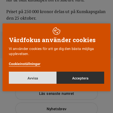
Priset på 250 000 kronor delas ut på Kunskapsgalan
den 25 oktober.
DELA
Vårdfokus använder cookies
Till Vårdfokus startsida
Vi använder cookies för att ge dig den bästa möjliga
upplevelsen.
Cookieinställningar
Avvisa
Acceptera
Läs senaste numret
Nyhetsbrev