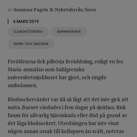
av
Susanna Pagels
&
Nyhetsbyrån Siren
6 MARS 2019
SJUKSKÖTERSKA
BARNMORSKA
BARN- OCH UNGDOM
Föräldrarna fick påbörja livräddning, enligt en lex
Maria-anmälan som Sahlgrenska
universitetssjukhuset har gjort, och ringde
ambulansen.
Blodsockervärdet var då så lågt att det inte gick att
mäta. Barnet vårdades i fem dagar på sjukhus. Risk
fanns för allvarlig hjärnskada eller död på grund av
det låga blodsockret. Utredningen har inte visat
någon annan orsak till kollapsen än svält, noteras