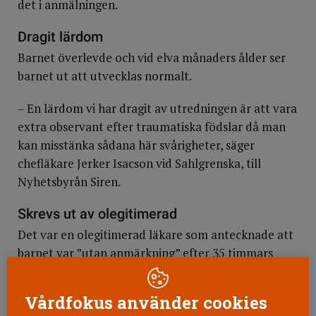
det i anmälningen.
Dragit lärdom
Barnet överlevde och vid elva månaders ålder ser
barnet ut att utvecklas normalt.
– En lärdom vi har dragit av utredningen är att vara
extra observant efter traumatiska födslar då man
kan misstänka sådana här svårigheter, säger
chefläkare Jerker Isacson vid Sahlgrenska, till
Nyhetsbyrån Siren.
Skrevs ut av olegitimerad
Det var en olegitimerad läkare som antecknade att
barnet var ”utan anmärkning” efter 35 timmars
vård. Kvinnan hade då inte särskilt påpekat sin oro
eftersom hon trodde att läkaren hade fått veta om
Vårdfokus använder cookies
den. Hennes oro hade dock inte dokumenterats i