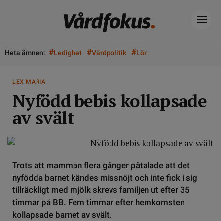
#
#
#
Heta ämnen:
Ledighet
Vårdpolitik
Lön
LEX MARIA
Nyfödd bebis kollapsade
av svält
Trots att mamman flera gånger påtalade att det
nyfödda barnet kändes missnöjt och inte fick i sig
tillräckligt med mjölk skrevs familjen ut efter 35
timmar på BB. Fem timmar efter hemkomsten
kollapsade barnet av svält.