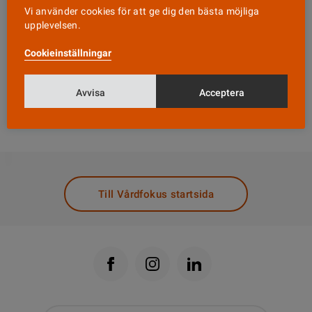
journalen.
Vi använder cookies för att ge dig den bästa möjliga
upplevelsen.
– En mer erfaren läkare hade kanske fångat upp
Cookieinställningar
signalerna. Neonatalavdelningen har sedan
händelsen infört rutinen att alltid ha en legitimerad
Avvisa
Acceptera
läkare närvarande vid de här undersökningarna,
säger Jerker Isacson.
DELA
Till Vårdfokus startsida